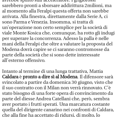
avrebbe spinto sull’acceleratore. I grigiorossi
sarebbero pronti a sborsare addirittura 2milioni, ma
al momento alla Feralpi questa offerta non sarebbe
arrivata. Alla finestra, direttamente dalla Serie A, ci
sono Parma e Venezia. Insomma, si tratta di
un’operazione non certo semplice per la società di
viale Monte Kosica che, comunque, ha rotto gli indugi
per superare la concorrenza. Adesso la palla è nelle
mani della Feralpi che oltre a valutare la proposta del
Modena dovrà capire se ci saranno contromosse da
parte della società che si sono dette interessate
all’esterno offensivo.
Intanto al termine di una lunga trattativa, Mattia
Caldara
è
pronto a dire sì al Modena
. Il difensore sarà
svincolato a partire da domenica 30 giugno, visto che
il suo contratto con il Milan non verrà rinnovato. C’è
stato bisogno di una forte opera di convincimento da
parte del diesse Andrea Catellani che, però, sembra
aver portato i frutti sperati. Una marcatura costante
quella del dirigente canarino nei confronti di Caldara,
che alla fine ha accettato di ridursi, di molto, lo