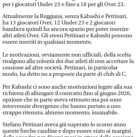
per i giocatori Under 23 e fino a 18 per gli Over 23.
Attualmente la Reggiana, senza Kabashi e Pettinari,
ha 13 giocatori Over, 12 Under 23 e 2 giocatori
bandiera quindi ha ancora spazio per poter inserire
altri atleti Over. Gli stessi Pettinari e Kabashi possono
essere inseriti in qualsiasi momento.
Le motivazioni, ovviamente non ufficiali, della scelta
risalgono alla volontà dei due atleti di non accettare la
cessione ad altre società. Pettinari, in particolar
modo, ha detto no a proposte da parte di club di C.
Per Kabashi ci sono anche motivazioni legate alla sua
richiesta di allungare il contratto fino al giugno 2026,
opzione che in parte aveva ottenuto ma poi sono
intervenute divergenze che hanno portato a uno
strappo ritenuto, almeno momento, insanabile.
Stefano Pettinari aveva già superato lo scorso anno
queste forche caudine e dopo essere stato ai margini