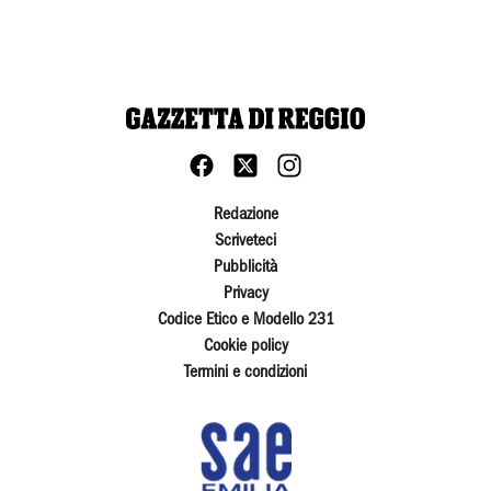
Redazione
Scriveteci
Pubblicità
Privacy
Codice Etico e Modello 231
Cookie policy
Termini e condizioni