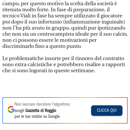
campo, per questo motivo la scelta della società è
ritenuta molto forte. In fase di preparazione, il
tecnico Viali in fase ha sempre utilizzato il giocatore
poi dopo il suo infortunio (infiammazione inguinale)
non l’ha più avuto in gruppo, quindi pur ipotizzando
che non sia un centrocampista ideale per il suo calcio,
non ci possono essere le motivazioni per
discriminarlo fino a questo punto.
Le problematiche insorte per il rinnovo del contratto
sono extra calcistiche e potrebbero risalire a rapporti
che si sono logorati in queste settimane.
Non lasciare decidere l'algoritmo:
CLICCA QUI
scegli
Gazzetta di Reggio
per le tue notizie su Google