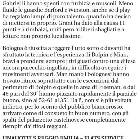
Gabriel li hanno spenti con furbizia e muscoli. Meno
fluide le guardie Barford e Winston, anche se il play
ha regalato lampi di puro talento, quando ha deciso
di mettersi in proprio. Grant ha dato alla causa 11
punti e 5 rimbalzi, uniti però ai liberi sbagliati e a
letture non proprio lucidissime.
Bologna è riuscita a reggere l’urto sotto e davanti ha
sfruttato la tecnica e l’esperienza di Bolpin e Mian,
bravi a prendersi sempre i tiri giusti contro una difesa
ancora parecchio ingolfata, in difficoltà a seguire i
movimenti avversari. Man mano i bolognesi hanno
trovato ritmo, soprattutto con le esecuzioni dal
perimetro di Bolpin e quelle in area di Freeman, e dal
46 pari del 30’ hanno piazzato rapidamente il parziale
buono, sino al 52-61 al 35’. Da lì, non si è più voltata
indietro, per lo scorno del pubblico biancorosso,
arrivato come di consueto in buon numero, con gli
spalti del palazzetto castelnovese completamente
riempiti dai tifosi reggiani.
UNAHOTELS REGGIO EMILIA – FLATS SERVICE