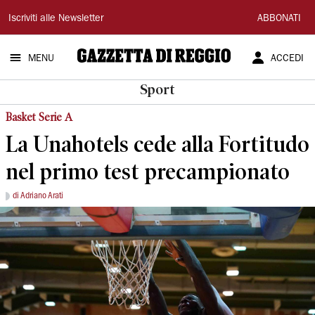
Gazzetta
Iscriviti alle Newsletter
ABBONATI
di
MENU
ACCEDI
Reggio
Sport
Basket Serie A
La Unahotels cede alla Fortitudo
nel primo test precampionato
di Adriano Arati