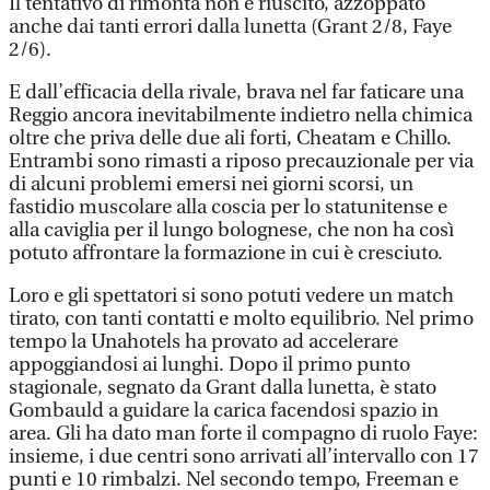
Il tentativo di rimonta non è riuscito, azzoppato
anche dai tanti errori dalla lunetta (Grant 2/8, Faye
2/6).
E dall’efficacia della rivale, brava nel far faticare una
Reggio ancora inevitabilmente indietro nella chimica
oltre che priva delle due ali forti, Cheatam e Chillo.
Entrambi sono rimasti a riposo precauzionale per via
di alcuni problemi emersi nei giorni scorsi, un
fastidio muscolare alla coscia per lo statunitense e
alla caviglia per il lungo bolognese, che non ha così
potuto affrontare la formazione in cui è cresciuto.
Loro e gli spettatori si sono potuti vedere un match
tirato, con tanti contatti e molto equilibrio. Nel primo
tempo la Unahotels ha provato ad accelerare
appoggiandosi ai lunghi. Dopo il primo punto
stagionale, segnato da Grant dalla lunetta, è stato
Gombauld a guidare la carica facendosi spazio in
area. Gli ha dato man forte il compagno di ruolo Faye:
insieme, i due centri sono arrivati all’intervallo con 17
punti e 10 rimbalzi. Nel secondo tempo, Freeman e