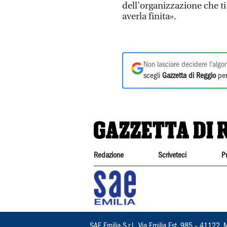
dell’organizzazione che ti
averla finita».
Non lasciare decidere l'algor
scegli
Gazzetta di Reggio
per
Redazione
Scriveteci
P
SAE Emilia S.r.l., Via Emilia Est, 985 – 411