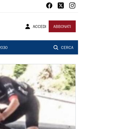
ACCEDI
ABBONATI
2030
CERCA