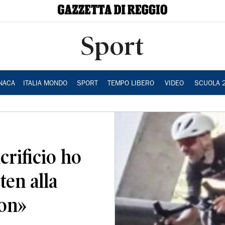
Sport
NACA
ITALIA MONDO
SPORT
TEMPO LIBERO
VIDEO
SCUOLA 
crificio ho
ten alla
hon»