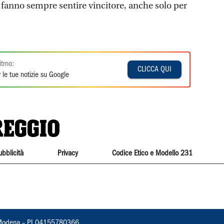
 fanno sempre sentire vincitore, anche solo per
itmo:
CLICCA QUI
 le tue notizie su Google
ubblicità
Privacy
Codice Etico e Modello 231
22, Modena – PI 04155780366