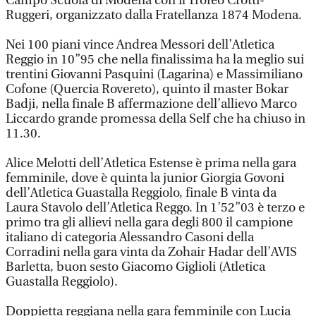
Campo Scuola di Modena con il Trofeo Crotti-
Ruggeri, organizzato dalla Fratellanza 1874 Modena.
Nei 100 piani vince Andrea Messori dell’Atletica
Reggio in 10”95 che nella finalissima ha la meglio sui
trentini Giovanni Pasquini (Lagarina) e Massimiliano
Cofone (Quercia Rovereto), quinto il master Bokar
Badji, nella finale B affermazione dell’allievo Marco
Liccardo grande promessa della Self che ha chiuso in
11.30.
Alice Melotti dell’Atletica Estense è prima nella gara
femminile, dove è quinta la junior Giorgia Govoni
dell’Atletica Guastalla Reggiolo, finale B vinta da
Laura Stavolo dell’Atletica Reggo. In 1’52”03 è terzo e
primo tra gli allievi nella gara degli 800 il campione
italiano di categoria Alessandro Casoni della
Corradini nella gara vinta da Zohair Hadar dell’AVIS
Barletta, buon sesto Giacomo Giglioli (Atletica
Guastalla Reggiolo).
Doppietta reggiana nella gara femminile con Lucia