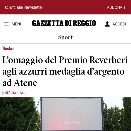
Gazzetta
Iscriviti alle Newsletter
ABBONATI
di
MENU
ACCEDI
Reggio
Sport
Basket
L’omaggio del Premio Reverberi
agli azzurri medaglia d’argento
ad Atene
di Adriano Arati