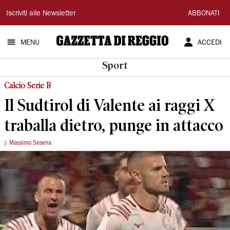
Gazzetta
Iscriviti alle Newsletter
ABBONATI
di
MENU
ACCEDI
Reggio
Sport
Calcio Serie B
Il Sudtirol di Valente ai raggi X
traballa dietro, punge in attacco
Massimo Sesena