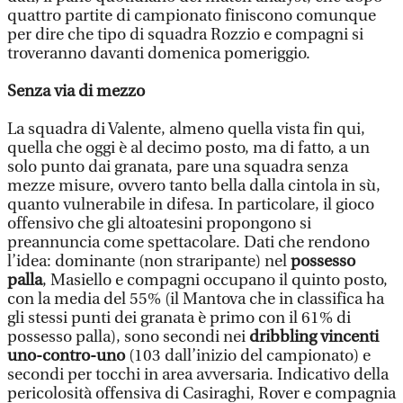
quattro partite di campionato finiscono comunque
per dire che tipo di squadra Rozzio e compagni si
troveranno davanti domenica pomeriggio.
Senza via di mezzo
La squadra di Valente, almeno quella vista fin qui,
quella che oggi è al decimo posto, ma di fatto, a un
solo punto dai granata, pare una squadra senza
mezze misure, ovvero tanto bella dalla cintola in sù,
quanto vulnerabile in difesa. In particolare, il gioco
offensivo che gli altoatesini propongono si
preannuncia come spettacolare. Dati che rendono
l’idea: dominante (non straripante) nel
possesso
palla
, Masiello e compagni occupano il quinto posto,
con la media del 55% (il Mantova che in classifica ha
gli stessi punti dei granata è primo con il 61% di
possesso palla), sono secondi nei
dribbling vincenti
uno-contro-uno
(103 dall’inizio del campionato) e
secondi per tocchi in area avversaria. Indicativo della
pericolosità offensiva di Casiraghi, Rover e compagnia