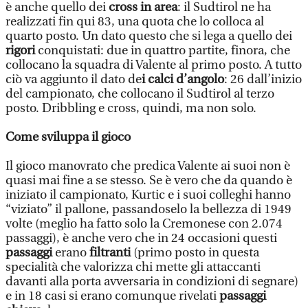
è anche quello dei
cross in area
: il Sudtirol ne ha
realizzati fin qui 83, una quota che lo colloca al
quarto posto. Un dato questo che si lega a quello dei
rigori
conquistati: due in quattro partite, finora, che
collocano la squadra di Valente al primo posto. A tutto
ciò va aggiunto il dato de
i calci d’angolo
: 26 dall’inizio
del campionato, che collocano il Sudtirol al terzo
posto. Dribbling e cross, quindi, ma non solo.
Come sviluppa il gioco
Il gioco manovrato che predica Valente ai suoi non è
quasi mai fine a se stesso. Se è vero che da quando è
iniziato il campionato, Kurtic e i suoi colleghi hanno
“viziato” il pallone, passandoselo la bellezza di 1949
volte (meglio ha fatto solo la Cremonese con 2.074
passaggi), è anche vero che in 24 occasioni questi
passaggi
erano
filtranti
(primo posto in questa
specialità che valorizza chi mette gli attaccanti
davanti alla porta avversaria in condizioni di segnare)
e in 18 casi si erano comunque rivelati
passaggi