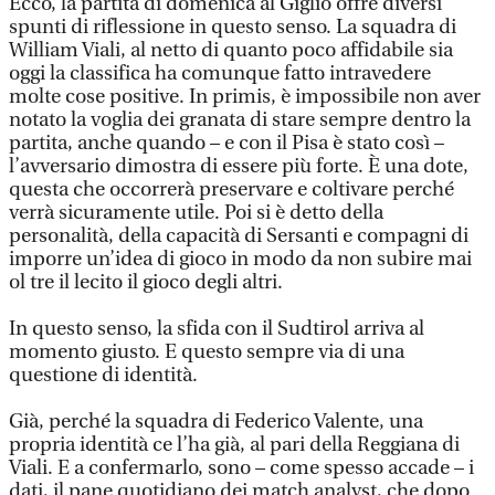
Ecco, la partita di domenica al Giglio offre diversi
spunti di riflessione in questo senso. La squadra di
William Viali, al netto di quanto poco affidabile sia
oggi la classifica ha comunque fatto intravedere
molte cose positive. In primis, è impossibile non aver
notato la voglia dei granata di stare sempre dentro la
partita, anche quando – e con il Pisa è stato così –
l’avversario dimostra di essere più forte. È una dote,
questa che occorrerà preservare e coltivare perché
verrà sicuramente utile. Poi si è detto della
personalità, della capacità di Sersanti e compagni di
imporre un’idea di gioco in modo da non subire mai
ol tre il lecito il gioco degli altri.
In questo senso, la sfida con il Sudtirol arriva al
momento giusto. E questo sempre via di una
questione di identità.
Già, perché la squadra di Federico Valente, una
propria identità ce l’ha già, al pari della Reggiana di
Viali. E a confermarlo, sono – come spesso accade – i
dati, il pane quotidiano dei match analyst, che dopo