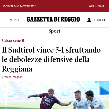
Gazzetta
Iscriviti alle Newsletter
ABBONATI
di
MENU
ACCEDI
Reggio
Sport
Calcio serie B
Il Sudtirol vince 3-1 sfruttando
le debolezze difensive della
Reggiana
Wainer Magnani