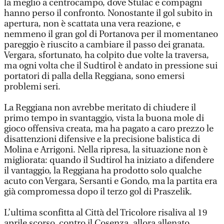
la meglio a centrocampo, dove Stulac e compagni
hanno perso il confronto. Nonostante il gol subito in
apertura, non è scattata una vera reazione, e
nemmeno il gran gol di Portanova per il momentaneo
pareggio è riuscito a cambiare il passo dei granata.
Vergara, sfortunato, ha colpito due volte la traversa,
ma ogni volta che il Sudtirol è andato in pressione sui
portatori di palla della Reggiana, sono emersi
problemi seri.
La Reggiana non avrebbe meritato di chiudere il
primo tempo in svantaggio, vista la buona mole di
gioco offensiva creata, ma ha pagato a caro prezzo le
disattenzioni difensive e la precisione balistica di
Molina e Arrigoni. Nella ripresa, la situazione non è
migliorata: quando il Sudtirol ha iniziato a difendere
il vantaggio, la Reggiana ha prodotto solo qualche
acuto con Vergara, Sersanti e Gondo, ma la partita era
già compromessa dopo il terzo gol di Praszelik.
L’ultima sconfitta al Città del Tricolore risaliva al 19
aprile scorso, contro il Cosenza, allora allenato