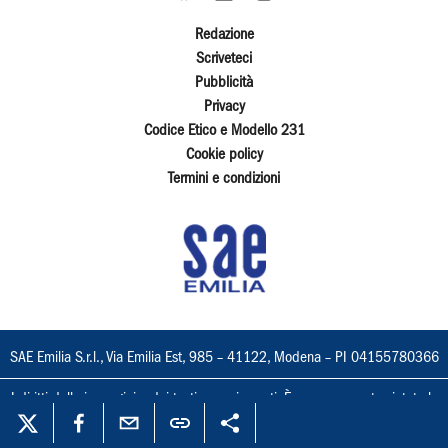
Redazione
Scriveteci
Pubblicità
Privacy
Codice Etico e Modello 231
Cookie policy
Termini e condizioni
SAE Emilia S.r.l., Via Emilia Est, 985 – 41122, Modena – PI 04155780366
I diritti delle immagini e dei testi sono riservati. È espressamente vietata la
loro riproduzione con qualsiasi mezzo e l'adattamento totale o parziale.