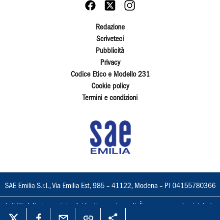
Redazione
Scriveteci
Pubblicità
Privacy
Codice Etico e Modello 231
Cookie policy
Termini e condizioni
SAE Emilia S.r.l., Via Emilia Est, 985 – 41122, Modena – PI 04155780366
I diritti delle immagini e dei testi sono riservati. È espressamente vietata la
loro riproduzione con qualsiasi mezzo e l'adattamento totale o parziale.