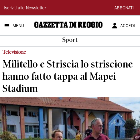
Gazzetta
Iscriviti alle Newsletter
ABBONATI
di
MENU
ACCEDI
Reggio
Sport
Televisione
Militello e Striscia lo striscione
hanno fatto tappa al Mapei
Stadium