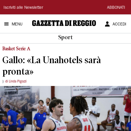
Gazzetta
Iscriviti alle Newsletter
ABBONATI
di
MENU
ACCEDI
Reggio
Sport
Basket Serie A
Gallo: «La Unahotels sarà
pronta»
di Linda Pigozzi