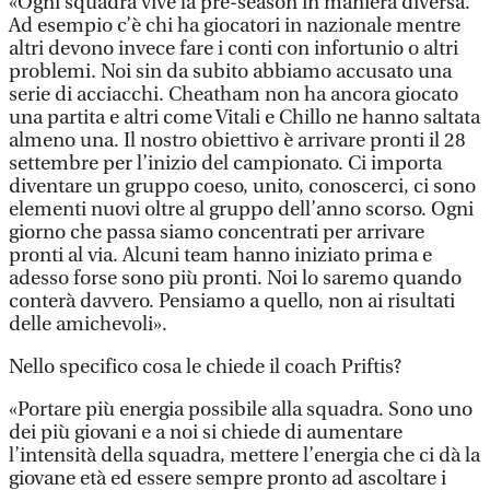
«Ogni squadra vive la pre-season in maniera diversa.
Ad esempio c’è chi ha giocatori in nazionale mentre
altri devono invece fare i conti con infortunio o altri
problemi. Noi sin da subito abbiamo accusato una
serie di acciacchi. Cheatham non ha ancora giocato
una partita e altri come Vitali e Chillo ne hanno saltata
almeno una. Il nostro obiettivo è arrivare pronti il 28
settembre per l’inizio del campionato. Ci importa
diventare un gruppo coeso, unito, conoscerci, ci sono
elementi nuovi oltre al gruppo dell’anno scorso. Ogni
giorno che passa siamo concentrati per arrivare
pronti al via. Alcuni team hanno iniziato prima e
adesso forse sono più pronti. Noi lo saremo quando
conterà davvero. Pensiamo a quello, non ai risultati
delle amichevoli».
Nello specifico cosa le chiede il coach Priftis?
«Portare più energia possibile alla squadra. Sono uno
dei più giovani e a noi si chiede di aumentare
l’intensità della squadra, mettere l’energia che ci dà la
giovane età ed essere sempre pronto ad ascoltare i