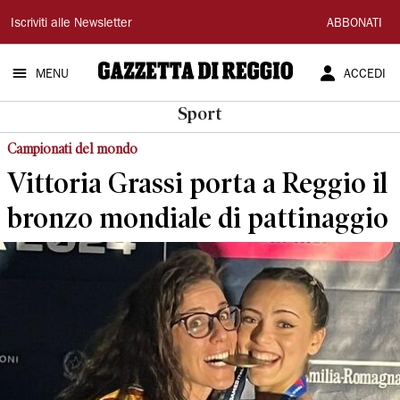
Gazzetta
Iscriviti alle Newsletter
ABBONATI
di
MENU
ACCEDI
Reggio
Sport
Campionati del mondo
Vittoria Grassi porta a Reggio il
bronzo mondiale di pattinaggio