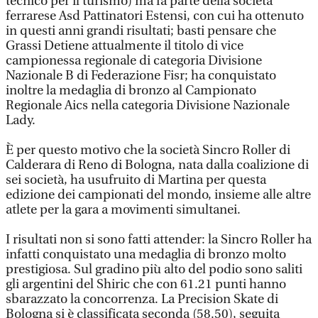
tecnico per il turismo) ma fa parte della società
ferrarese Asd Pattinatori Estensi, con cui ha ottenuto
in questi anni grandi risultati; basti pensare che
Grassi Detiene attualmente il titolo di vice
campionessa regionale di categoria Divisione
Nazionale B di Federazione Fisr; ha conquistato
inoltre la medaglia di bronzo al Campionato
Regionale Aics nella categoria Divisione Nazionale
Lady.
È per questo motivo che la società Sincro Roller di
Calderara di Reno di Bologna, nata dalla coalizione di
sei società, ha usufruito di Martina per questa
edizione dei campionati del mondo, insieme alle altre
atlete per la gara a movimenti simultanei.
I risultati non si sono fatti attender: la Sincro Roller ha
infatti conquistato una medaglia di bronzo molto
prestigiosa. Sul gradino più alto del podio sono saliti
gli argentini del Shiric che con 61.21 punti hanno
sbarazzato la concorrenza. La Precision Skate di
Bologna si è classificata seconda (58.50), seguita