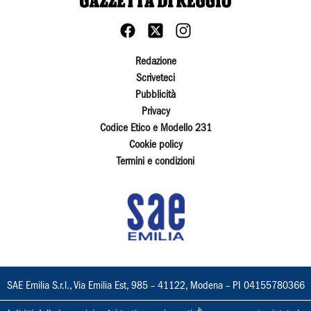
Redazione
Scriveteci
Pubblicità
Privacy
Codice Etico e Modello 231
Cookie policy
Termini e condizioni
SAE Emilia S.r.l., Via Emilia Est, 985 – 41122, Modena – PI 04155780366