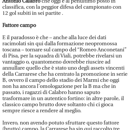
Antonio Calabro
che oggi è al penultimo posto in
classifica, con la peggior difesa del campionato con
12 gol subiti in sei partite .
Fattore campo
E il paradosso è che – anche alla luce dei dati
racimolati sin qui dalla formazione neopromossa
toscana – tornare sul campo del “Romeo Anconetani”
di Pisa, per la squadra di Viali, potrebbe rivelarsi un
vantaggio o, quantomeno dovrebbe riuscire ad
annullare quello che è stato uno degli assets vincenti
della Carrarese che ha centrato la promozione in serie
B, ovvero il campo dello stadio dei Marmi che oggi
non ha ancora l’omologazione per la B ma che in
passato, i ragazzi di Calabro hanno saputo
trasformare in un autentico fortino: in altre parole, il
classico campo brutto dove soltanto chi ci gioca
sempre riesce a rendere al meglio.
Invero, non avendo potuto sfruttare questo fattore
(brutto) campo, la Carrarese ha sin qui raccolto tre