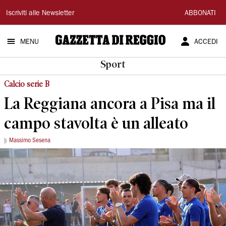
Gazzetta
Iscriviti alle Newsletter
ABBONATI
di
MENU
ACCEDI
Reggio
Sport
Calcio serie B
La Reggiana ancora a Pisa ma il
campo stavolta è un alleato
Massimo Sesena