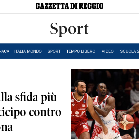
Sport
NACA
ITALIA MONDO
SPORT
TEMPO LIBERO
VIDEO
SCUOLA 
la sfida più
nticipo contro
ona