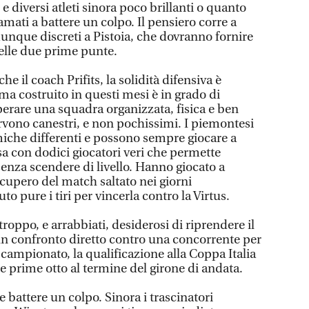
e diversi atleti sinora poco brillanti o quanto
mati a battere un colpo. Il pensiero corre a
nque discreti a Pistoia, che dovranno fornire
delle due prime punte.
he il coach Prifits, la solidità difensiva è
a costruito in questi mesi è in grado di
perare una squadra organizzata, fisica e ben
rvono canestri, e non pochissimi. I piemontesi
iche differenti e possono sempre giocare a
sa con dodici giocatori veri che permette
enza scendere di livello. Hanno giocato a
cupero del match saltato nei giorni
to pure i tiri per vincerla contro la Virtus.
oppo, e arrabbiati, desiderosi di riprendere il
n confronto diretto contro una concorrente per
 campionato, la qualificazione alla Coppa Italia
le prime otto al termine del girone di andata.
 battere un colpo. Sinora i trascinatori