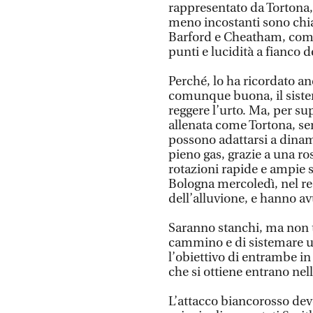
rappresentato da Tortona, 
meno incostanti sono chia
Barford e Cheatham, comu
punti e lucidità a fianco 
Perché, lo ha ricordato anc
comunque buona, il sistem
reggere l’urto. Ma, per su
allenata come Tortona, se
possono adattarsi a dinam
pieno gas, grazie a una ro
rotazioni rapide e ampie s
Bologna mercoledì, nel re
dell’alluvione, e hanno avu
Saranno stanchi, ma non tr
cammino e di sistemare u
l’obiettivo di entrambe in
che si ottiene entrano nel
L’attacco biancorosso deve