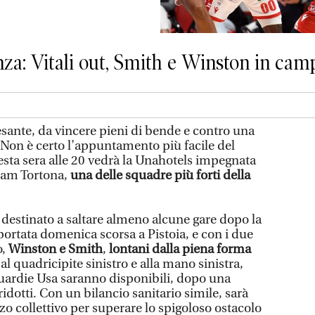
za: Vitali out, Smith e Winston in camp
sante, da vincere pieni di bende e contro una
 Non è certo l’appuntamento più facile del
esta sera alle 20 vedrà la Unahotels impegnata
tram Tortona,
una delle squadre più forti della
, destinato a saltare almeno alcune gare dopo la
iportata domenica scorsa a Pistoia, e con i due
o,
Winston e Smith
,
lontani dalla piena forma
l quadricipite sinistro e alla mano sinistra,
uardie Usa saranno disponibili, dopo una
idotti. Con un bilancio sanitario simile, sarà
o collettivo per superare lo spigoloso ostacolo