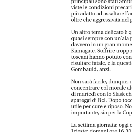
principali sono stati Smit
viste le condizioni precar
più adatto ad assaltare l
oltre che aggressività nel 
Un altro tema delicato è q
quasi sempre con un’ala pi
davvero in un gran momento
Kamagate. Soffrire troppo
toscani hanno potuto con
risultare fatale, e la ques
Gombauld, anzi.
Non sarà facile, dunque, m
concentrare col morale al
di martedì con lo Slask ch
spareggi di Bcl. Dopo tocc
utile per cure e riposo. 
importante, sia per la Coppa
La settima giornata: oggi
Trieste; domani ore 16.30