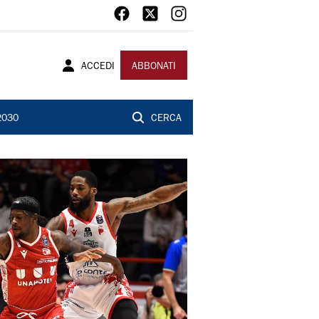
ACCEDI
ABBONATI
2030
CERCA