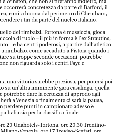
h e Winston, che non si tireranno indietro, ma
ie occorrerà concretezza da parte di Barford, il
’area, e mira buona dal perimetro di Cheatham,
prendere i tiri da parte del nucleo italiano.
uello dei rimbalzi. Tortona è massiccia, gioca
ccola di ruolo – il più in forma è l’ex Strautins,
 – e ha centri poderosi, a partire dall’atletico
 a rimbalzo, come accaduto a Pistoia quando i
tare su troppe seconde occasioni, potrebbe
tione non riguarda solo i centri Faye e
a una vittoria sarebbe preziosa, per potersi poi
to su un’altra imminente gara casalinga, quella
e potrebbe dare la certezza di approdo agli
herà a Venezia e finalmente ci sarà la pausa,
Non perdere punti in campionato adesso è
 Italia sia per la classifica finale.
 ore 20 Unahotels-Tortona, ore 20.30 Trentino-
 Milano-Venezia, ore 17 Treviso-Scafati, ore