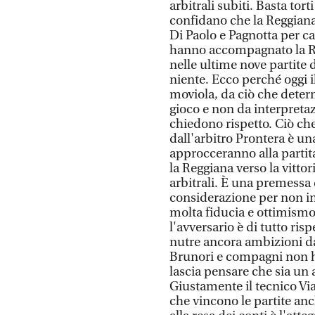
arbitrali subiti. Basta torti
confidano che la Reggiana s
Di Paolo e Pagnotta per ca
hanno accompagnato la Reg
nelle ultime nove partite 
niente. Ecco perché oggi i
moviola, da ciò che deter
gioco e non da interpretaz
chiedono rispetto. Ciò che
dall'arbitro Prontera è una
approcceranno alla partita
la Reggiana verso la vittor
arbitrali. È una premessa 
considerazione per non inc
molta fiducia e ottimismo
l'avversario è di tutto ris
nutre ancora ambizioni da
Brunori e compagni non h
lascia pensare che sia un 
Giustamente il tecnico Via
che vincono le partite an