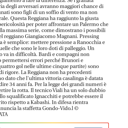
eggiamento a fare la differenza. Se i granata
ria degli avversari avranno maggiori chance di
unati sono figli di un soffio di vento ma non
le. Questa Reggiana ha raggiunto la giusta
ericolosità per poter affrontare un Palermo che
la massima serie, come dimostrano i possibili
del reggiano Giangiacomo Magnani. Pressing
ata è semplice: mettere pressione a Ranocchia e
lle che sono le loro doti di palleggio. Un
o va in difficoltà. Bardi e compagni non
 permettersi errori perché Brunori e
uattro gol nelle ultime cinque partite) sono
a di rigore. La Reggiana non ha precedenti
o dato che l'ultima vittoria casalinga è datata
ire 34 anni fa. Per la legge dei grandi numeri è
rtire la rotta. Il tecnico Viali ha un solo dubbio
llo squalificato Ignacchiti e potrebbe essere il
ito rispetto a Kabashi. In difesa rientra
nnuncia la staffetta Gondo-Vido.l ©
ATA