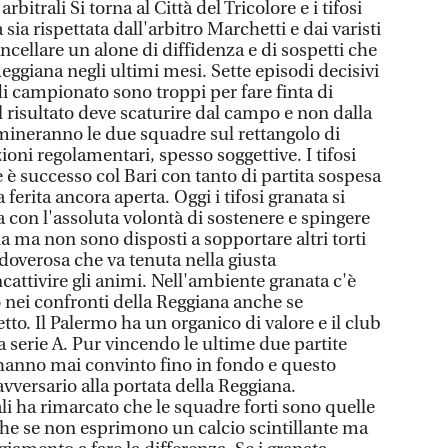
 arbitrali Si torna al Città del Tricolore e i tifosi
ia rispettata dall'arbitro Marchetti e dai varisti
ncellare un alone di diffidenza e di sospetti che
giana negli ultimi mesi. Sette episodi decisivi
di campionato sono troppi per fare finta di
l risultato deve scaturire dal campo e non dalla
mineranno le due squadre sul rettangolo di
ioni regolamentari, spesso soggettive. I tifosi
 è successo col Bari con tanto di partita sospesa
 ferita ancora aperta. Oggi i tifosi granata si
 con l'assoluta volontà di sostenere e spingere
ia ma non sono disposti a sopportare altri torti
doverosa che va tenuta nella giusta
attivire gli animi. Nell'ambiente granata c'è
 nei confronti della Reggiana anche se
petto. Il Palermo ha un organico di valore e il club
 serie A. Pur vincendo le ultime due partite
anno mai convinto fino in fondo e questo
avversario alla portata della Reggiana.
li ha rimarcato che le squadre forti sono quelle
che se non esprimono un calcio scintillante ma