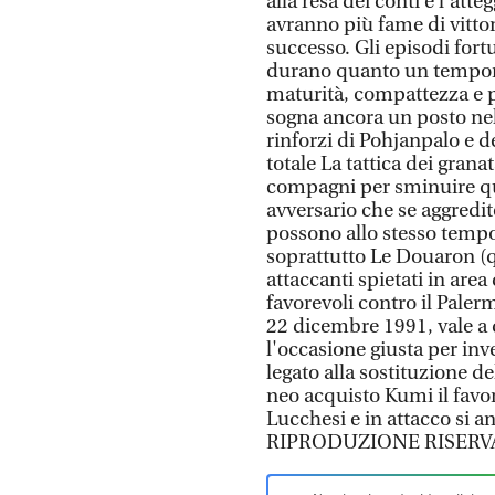
alla resa dei conti è l'att
avranno più fame di vitto
successo. Gli episodi fort
durano quanto un tempora
maturità, compattezza e p
sogna ancora un posto nel
rinforzi di Pohjanpalo e 
totale La tattica dei gran
compagni per sminuire que
avversario che se aggredit
possono allo stesso tempo
soprattutto Le Douaron (q
attaccanti spietati in are
favorevoli contro il Palerm
22 dicembre 1991, vale a d
l'occasione giusta per inve
legato alla sostituzione de
neo acquisto Kumi il favor
Lucchesi e in attacco si a
RIPRODUZIONE RISERV