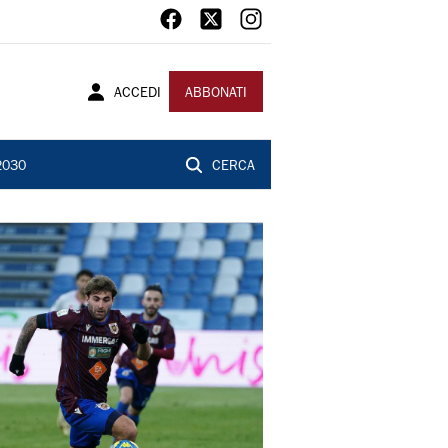
ACCEDI
ABBONATI
2030
CERCA