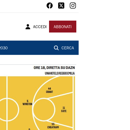
ACCEDI
ABBONATI
2030
CERCA