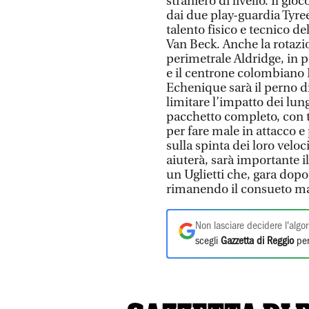
straniero di livello. Il gi
dai due play-guardia Tyree 
talento fisico e tecnico de
Van Beck. Anche la rotazio
perimetrale Aldridge, in 
e il centrone colombiano 
Echenique sarà il perno d
limitare l’impatto dei lun
pacchetto completo, con tut
per fare male in attacco e 
sulla spinta dei loro velo
aiuterà, sarà importante i
un Uglietti che, gara dopo
rimanendo il consueto m
Non lasciare decidere l'algor
scegli
Gazzetta di Reggio
per