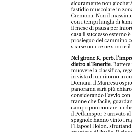
sicuramente non giocherà s
fastidio muscolare in zon
Cremona. Non il massimo pe
con i tempi lunghi di Jam
il mese di pausa per infor
casa il successo esterno è
prosieguo del cammino con
scarse non ce ne sono e il
Nel girone K, però, l’impr
dietro al Tenerife
. Battere
muovere la classifica, reg
in vista di un ritorno in c
Domani, il Manresa ospiter
panorama sarà più chiaro
considerando l’avvio con 
tranne che facile, guardan
campo può contare anche 
il Petkimspor è arrivato al
spagnole hanno vinto i ra
l’Hapoel Holon, sfruttando