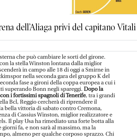
arena dell’Aliaga privi del capitano Vitali
terna che può cambiare le sorti del girone.
 con la stella Winston lontana dalla miglior
scenderà in campo alle 18 di oggi a Smirne in
etkimspor nella seconda gara del gruppo K del
seconda fase a gironi della coppa europea a cui i
ti superando Bonn negli spareggi.
Dopo la
 con i fortissimi spagnoli di Tenerife
, tra i grandi
ella Bcl, Reggio cercherà di riprendere il
a bella vittoria di sabato contro Cremona,
enza di Cassius Winston, miglior realizzatore e
s. Il play Usa ha rimediato una forte botta alla
e giorni fa, e non sarà al massimo, ma la
campo, almeno per qualche corposo sprazzo. Chi