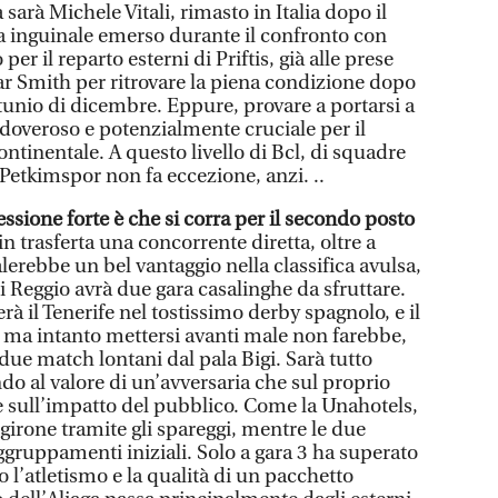
arà Michele Vitali, rimasto in Italia dopo il
a inguinale emerso durante il confronto con
r il reparto esterni di Priftis, già alle prese
ar Smith per ritrovare la piena condizione dopo
tunio di dicembre. Eppure, provare a portarsi a
 doveroso e potenzialmente cruciale per il
tinentale. A questo livello di Bcl, di squadre
 Petkimspor non fa eccezione, anzi. ..
essione forte è che si corra per il secondo posto
 in trasferta una concorrente diretta, oltre a
alerebbe un bel vantaggio nella classifica avulsa,
ui Reggio avrà due gara casalinghe da sfruttare.
à il Tenerife nel tostissimo derby spagnolo, e il
 ma intanto mettersi avanti male non farebbe,
due match lontani dal pala Bigi. Sarà tutto
do al valore di un’avversaria che sul proprio
sull’impatto del pubblico. Come la Unahotels,
 girone tramite gli spareggi, mentre le due
ggruppamenti iniziali. Solo a gara 3 ha superato
 l’atletismo e la qualità di un pacchetto