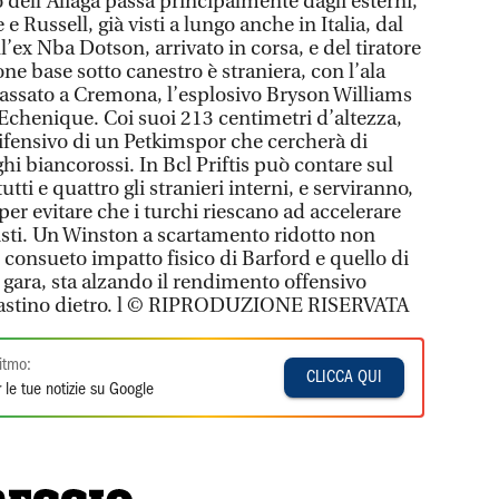
oco dell’Aliaga passa principalmente dagli esterni,
e Russell, già visti a lungo anche in Italia, dal
ll’ex Nba Dotson, arrivato in corsa, e del tiratore
ne base sotto canestro è straniera, con l’ala
passato a Cremona, l’esplosivo Bryson Williams
Echenique. Coi suoi 213 centimetri d’altezza,
ifensivo di un Petkimspor che cercherà di
ghi biancorossi. In Bcl Priftis può contare sul
ti e quattro gli stranieri interni, e serviranno,
per evitare che i turchi riescano ad accelerare
cisti. Un Winston a scartamento ridotto non
l consueto impatto fisico di Barford e quello di
 gara, sta alzando il rendimento offensivo
astino dietro. l © RIPRODUZIONE RISERVATA
itmo:
CLICCA QUI
 le tue notizie su Google