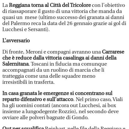
La
Reggiana torna al Città del Tricolore
con l’obiettivo
di riassaporare il gusto di una vittoria che manda da
quasi un mese (ultimo successo dei granata ai danni
del Palermo reca la data del 26 gennaio grazie ai gol di
Lucchesi e Sersanti).
L’avversario
Di fronte, Meroni e compagni avranno una
Carrarese
che è reduce dalla vittoria casalinga ai danni della
Salernitana
. Toscani in fiducia ma comunque
accompagnati da un ruolino di marcia che li
tratteggia come una delle squadre meno
irresistibili in trasferta.
In casa granata le emergenze si concentrano sul
reparto difensivo e sull’attacco
. Nel primo caso, Viali
ha gli uomini contati (ancora out Lucchesi, ai box
insieme a lungodegente Rozzio), nel secondo deve
ovviare alle polveri bagnate di Gondo.
Out per squalifica
Reinhart nelle file della Reggiana e