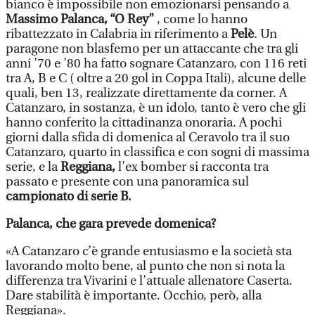
bianco è impossibile non emozionarsi pensando a
Massimo Palanca, “O Rey”
, come lo hanno
ribattezzato in Calabria in riferimento a
Pelè
. Un
paragone non blasfemo per un attaccante che tra gli
anni ’70 e ’80 ha fatto sognare Catanzaro, con 116 reti
tra A, B e C ( oltre a 20 gol in Coppa Itali), alcune delle
quali, ben 13, realizzate direttamente da corner. A
Catanzaro, in sostanza, è un idolo, tanto è vero che gli
hanno conferito la cittadinanza onoraria. A pochi
giorni dalla sfida di domenica al Ceravolo tra il suo
Catanzaro, quarto in classifica e con sogni di massima
serie, e la
Reggiana,
l’ex bomber si racconta tra
passato e presente con una panoramica sul
campionato di serie B.
Palanca, che gara prevede domenica?
«A Catanzaro c’è grande entusiasmo e la società sta
lavorando molto bene, al punto che non si nota la
differenza tra Vivarini e l’attuale allenatore Caserta.
Dare stabilità è importante. Occhio, però, alla
Reggiana».