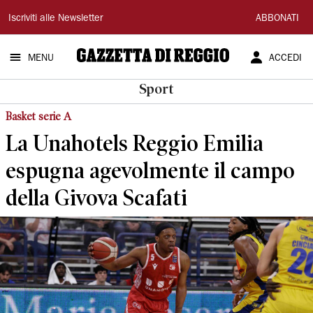
Gazzetta
Iscriviti alle Newsletter
ABBONATI
di
MENU
ACCEDI
Reggio
Sport
Basket serie A
La Unahotels Reggio Emilia
espugna agevolmente il campo
della Givova Scafati