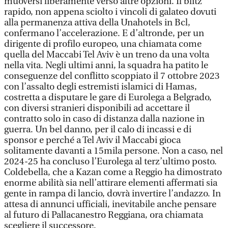
muoversi liberamente verso altre opzioni. Il blitz
rapido, non appena sciolto i vincoli di galateo dovuti
alla permanenza attiva della Unahotels in Bcl,
confermano l’accelerazione. E d’altronde, per un
dirigente di profilo europeo, una chiamata come
quella del Maccabi Tel Aviv è un treno da una volta
nella vita. Negli ultimi anni, la squadra ha patito le
conseguenze del conflitto scoppiato il 7 ottobre 2023
con l’assalto degli estremisti islamici di Hamas,
costretta a disputare le gare di Eurolega a Belgrado,
con diversi stranieri disponibili ad accettare il
contratto solo in caso di distanza dalla nazione in
guerra. Un bel danno, per il calo di incassi e di
sponsor e perché a Tel Aviv il Maccabi gioca
solitamente davanti a 15mila persone. Non a caso, nel
2024-25 ha concluso l’Eurolega al terz’ultimo posto.
Coldebella, che a Kazan come a Reggio ha dimostrato
enorme abilità sia nell’attirare elementi affermati sia
gente in rampa di lancio, dovrà invertire l’andazzo. In
attesa di annunci ufficiali, inevitabile anche pensare
al futuro di Pallacanestro Reggiana, ora chiamata
scegliere il successore.