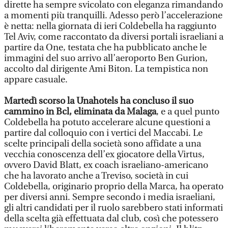
dirette ha sempre svicolato con eleganza rimandando
a momenti più tranquilli. Adesso però l’accelerazione
è netta: nella giornata di ieri Coldebella ha raggiunto
Tel Aviv, come raccontato da diversi portali israeliani a
partire da One, testata che ha pubblicato anche le
immagini del suo arrivo all’aeroporto Ben Gurion,
accolto dal dirigente Ami Biton. La tempistica non
appare casuale.
Martedì scorso la Unahotels ha concluso il suo
cammino in Bcl, eliminata da Malaga
, e a quel punto
Coldebella ha potuto accelerare alcune questioni a
partire dal colloquio con i vertici del Maccabi. Le
scelte principali della società sono affidate a una
vecchia conoscenza dell’ex giocatore della Virtus,
ovvero David Blatt, ex coach israeliano-americano
che ha lavorato anche a Treviso, società in cui
Coldebella, originario proprio della Marca, ha operato
per diversi anni. Sempre secondo i media israeliani,
gli altri candidati per il ruolo sarebbero stati informati
della scelta già effettuata dal club, così che potessero