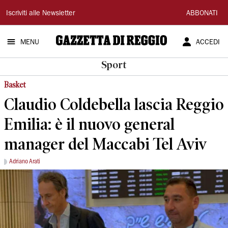
Gazzetta
Iscriviti alle Newsletter
ABBONATI
di
MENU
ACCEDI
Reggio
Sport
Basket
Claudio Coldebella lascia Reggio
Emilia: è il nuovo general
manager del Maccabi Tel Aviv
Adriano Arati