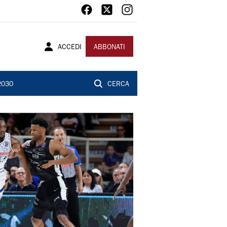
ACCEDI
ABBONATI
2030
CERCA