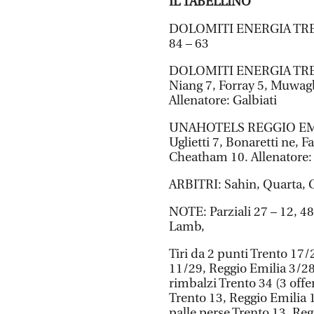
IL TABELLINO
DOLOMITI ENERGIA T
84 – 63
DOLOMITI ENERGIA TRENTI
Niang 7, Forray 5, Muwag
Allenatore: Galbiati
UNAHOTELS REGGIO EMILIA
Uglietti 7, Bonaretti ne, Fa
Cheatham 10. Allenatore: 
ARBITRI: Sahin, Quarta, 
NOTE: Parziali 27 – 12, 48 
Lamb,
Tiri da 2 punti Trento 17/
11/29, Reggio Emilia 3/28;
rimbalzi Trento 34 (3 offen
Trento 13, Reggio Emilia 1
palle perse Trento 13, Reg