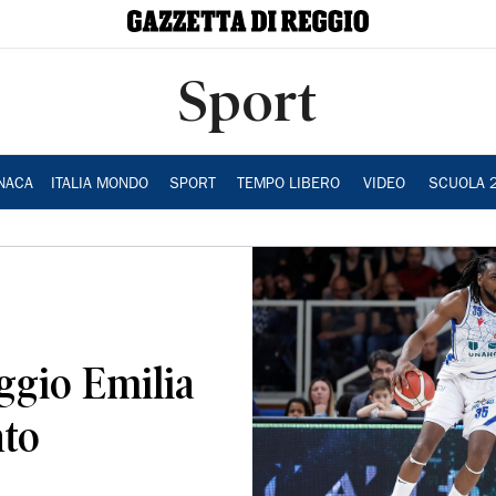
Sport
NACA
ITALIA MONDO
SPORT
TEMPO LIBERO
VIDEO
SCUOLA 
ggio Emilia
nto