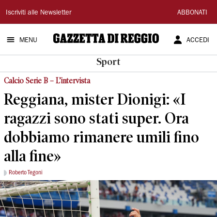
Gazzetta
Iscriviti alle Newsletter
ABBONATI
di
MENU
ACCEDI
Reggio
Sport
Calcio Serie B – L’intervista
Reggiana, mister Dionigi: «I
ragazzi sono stati super. Ora
dobbiamo rimanere umili fino
alla fine»
Roberto Tegoni