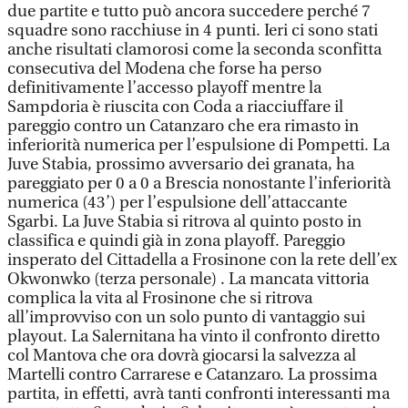
due partite e tutto può ancora succedere perché 7
squadre sono racchiuse in 4 punti. Ieri ci sono stati
anche risultati clamorosi come la seconda sconfitta
consecutiva del Modena che forse ha perso
definitivamente l’accesso playoff mentre la
Sampdoria è riuscita con Coda a riacciuffare il
pareggio contro un Catanzaro che era rimasto in
inferiorità numerica per l’espulsione di Pompetti. La
Juve Stabia, prossimo avversario dei granata, ha
pareggiato per 0 a 0 a Brescia nonostante l’inferiorità
numerica (43’) per l’espulsione dell’attaccante
Sgarbi. La Juve Stabia si ritrova al quinto posto in
classifica e quindi già in zona playoff. Pareggio
insperato del Cittadella a Frosinone con la rete dell’ex
Okwonwko (terza personale) . La mancata vittoria
complica la vita al Frosinone che si ritrova
all’improvviso con un solo punto di vantaggio sui
playout. La Salernitana ha vinto il confronto diretto
col Mantova che ora dovrà giocarsi la salvezza al
Martelli contro Carrarese e Catanzaro. La prossima
partita, in effetti, avrà tanti confronti interessanti ma