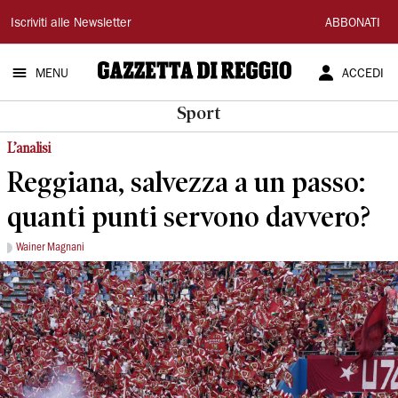
Gazzetta
Iscriviti alle Newsletter
ABBONATI
di
MENU
ACCEDI
Reggio
Sport
L’analisi
Reggiana, salvezza a un passo:
quanti punti servono davvero?
Wainer Magnani