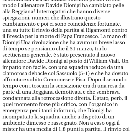
modo l'allenatore Davide Dionigi ha cambiato pelle
alla Reggiana? Interrogativi che hanno diverse
spiegazioni, numeri che illustrano questo
cambiamento e poi ci sono coincidenze fortunate,
una su tutte il rinvio della partita al Rigamonti contro
il Brescia per la morte di Papa Francesco. La mano di
Dionigi Una rivoluzione che ha avuto un breve lasso
di tempo se pensiamo che il 31 marzo, tra lo
scetticismo generale, è stato presentato il nuovo
allenatore Davide Dionigi al posto di William Viali. Un
impatto non facile, con una squadra reduce da una
clamorosa debacle col Sassuolo (5-1) e che ha dovuto
affrontare subito Cremonese e Pisa. Dopo il secondo
tempo con i toscani la sensazione era di una resa da
parte di una Reggiana demotivata e che sembrava
condannata alla retrocessione diretta. È stato, però, il
quel momento forse più critico, con l'organico in
emergenza per i tanti infortuni, che Dionigi ha
ricompattato la squadra, anche a dispetto di un
ambiente dimesso e rassegnato. Non a caso oggi il
mister ha una media di 1,8 punti a partita. Il rinvio col