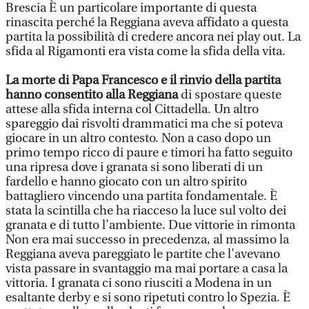
Brescia È un particolare importante di questa
rinascita perché la Reggiana aveva affidato a questa
partita la possibilità di credere ancora nei play out. La
sfida al Rigamonti era vista come la sfida della vita.
La morte di Papa Francesco e il rinvio della partita
hanno consentito alla Reggiana
di spostare queste
attese alla sfida interna col Cittadella. Un altro
spareggio dai risvolti drammatici ma che si poteva
giocare in un altro contesto. Non a caso dopo un
primo tempo ricco di paure e timori ha fatto seguito
una ripresa dove i granata si sono liberati di un
fardello e hanno giocato con un altro spirito
battagliero vincendo una partita fondamentale. È
stata la scintilla che ha riacceso la luce sul volto dei
granata e di tutto l'ambiente. Due vittorie in rimonta
Non era mai successo in precedenza, al massimo la
Reggiana aveva pareggiato le partite che l'avevano
vista passare in svantaggio ma mai portare a casa la
vittoria. I granata ci sono riusciti a Modena in un
esaltante derby e si sono ripetuti contro lo Spezia. È