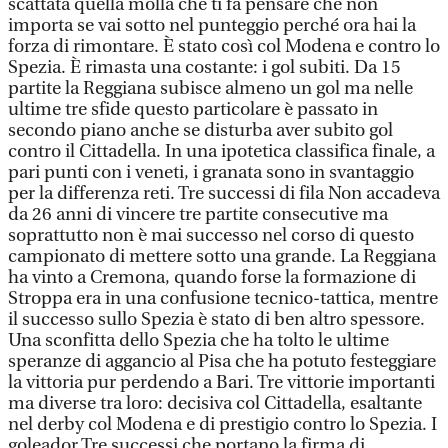
scattata quella molla che ti fa pensare che non
importa se vai sotto nel punteggio perché ora hai la
forza di rimontare. È stato così col Modena e contro lo
Spezia. È rimasta una costante: i gol subiti. Da 15
partite la Reggiana subisce almeno un gol ma nelle
ultime tre sfide questo particolare è passato in
secondo piano anche se disturba aver subito gol
contro il Cittadella. In una ipotetica classifica finale, a
pari punti con i veneti, i granata sono in svantaggio
per la differenza reti. Tre successi di fila Non accadeva
da 26 anni di vincere tre partite consecutive ma
soprattutto non è mai successo nel corso di questo
campionato di mettere sotto una grande. La Reggiana
ha vinto a Cremona, quando forse la formazione di
Stroppa era in una confusione tecnico-tattica, mentre
il successo sullo Spezia è stato di ben altro spessore.
Una sconfitta dello Spezia che ha tolto le ultime
speranze di aggancio al Pisa che ha potuto festeggiare
la vittoria pur perdendo a Bari. Tre vittorie importanti
ma diverse tra loro: decisiva col Cittadella, esaltante
nel derby col Modena e di prestigio contro lo Spezia. I
goleador Tre successi che portano la firma di