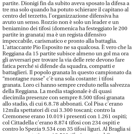
partite. Dionigi fin da subito aveva sposato la difesa a
tre ma solo quando ha potuto schierare il capitano al
centro del terzetto, l'organizzazione difensiva ha
avuto un senso. Rozzio non è solo un leader e un
beniamino dei tifosi (domenica ha festeggiato le 200
partite in granata) ma è un regista difensivo
impeccabile, carismatico e pronto alla battaglia.
L'attaccante Pio Esposito ne sa qualcosa. È vero che la
Reggiana da 15 partite subisce almeno un gol ma ora
gli avversari per trovare la via delle rete devono fare
fatica perché si difende da squadra, compatti e
battaglieri. Il popolo granata In questo campionato da
“montagne russe” c'è una sola costante: i tifosi
granata. Loro ci hanno sempre creduto nella salvezza
della Reggiana. La media stagionale è di quasi
diecimila presenze con sempre 8.500 tifosi granata
allo stadio, di cui 6.8.78 abbonati. Col Pisa c'erano
12mila spettatori di cui 3.300 toscani; contro la
Cremonese erano 10.019 i presenti con 1.261 ospiti;
col Cittadella c'erano 8.874 tifosi con 234 ospiti e
contro lo Spezia 9.534 con 35 tifosi liguri. Al Braglia si