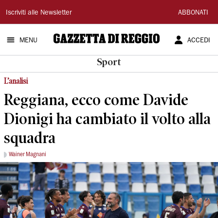
Gazzetta
Iscriviti alle Newsletter
ABBONATI
di
MENU
ACCEDI
Reggio
Sport
L’analisi
Reggiana, ecco come Davide
Dionigi ha cambiato il volto alla
squadra
Wainer Magnani