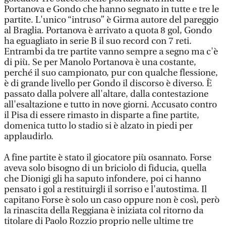
Portanova e Gondo che hanno segnato in tutte e tre le
partite. L'unico “intruso” è Girma autore del pareggio
al Braglia. Portanova è arrivato a quota 8 gol, Gondo
ha eguagliato in serie B il suo record con 7 reti.
Entrambi da tre partite vanno sempre a segno ma c'è
di più. Se per Manolo Portanova è una costante,
perché il suo campionato, pur con qualche flessione,
è di grande livello per Gondo il discorso è diverso. È
passato dalla polvere all'altare, dalla contestazione
all'esaltazione e tutto in nove giorni. Accusato contro
il Pisa di essere rimasto in disparte a fine partite,
domenica tutto lo stadio si è alzato in piedi per
applaudirlo.
A fine partite è stato il giocatore più osannato. Forse
aveva solo bisogno di un briciolo di fiducia, quella
che Dionigi gli ha saputo infondere, poi ci hanno
pensato i gol a restituirgli il sorriso e l'autostima. Il
capitano Forse è solo un caso oppure non è così, però
la rinascita della Reggiana è iniziata col ritorno da
titolare di Paolo Rozzio proprio nelle ultime tre