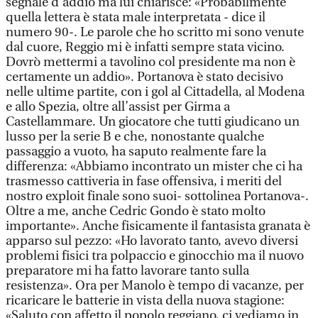
segnale d’addio ma lui chiarisce: «Probabilmente
quella lettera è stata male interpretata - dice il
numero 90-. Le parole che ho scritto mi sono venute
dal cuore, Reggio mi è infatti sempre stata vicino.
Dovrò mettermi a tavolino col presidente ma non è
certamente un addio». Portanova è stato decisivo
nelle ultime partite, con i gol al Cittadella, al Modena
e allo Spezia, oltre all’assist per Girma a
Castellammare. Un giocatore che tutti giudicano un
lusso per la serie B e che, nonostante qualche
passaggio a vuoto, ha saputo realmente fare la
differenza: «Abbiamo incontrato un mister che ci ha
trasmesso cattiveria in fase offensiva, i meriti del
nostro exploit finale sono suoi- sottolinea Portanova-.
Oltre a me, anche Cedric Gondo è stato molto
importante». Anche fisicamente il fantasista granata è
apparso sul pezzo: «Ho lavorato tanto, avevo diversi
problemi fisici tra polpaccio e ginocchio ma il nuovo
preparatore mi ha fatto lavorare tanto sulla
resistenza». Ora per Manolo è tempo di vacanze, per
ricaricare le batterie in vista della nuova stagione:
«Saluto con affetto il popolo reggiano, ci vediamo in