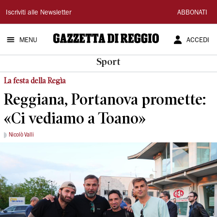
Gazzetta
Iscriviti alle Newsletter
ABBONATI
di
MENU
ACCEDI
Reggio
Sport
La festa della Regìa
Reggiana, Portanova promette:
«Ci vediamo a Toano»
Nicolò Valli