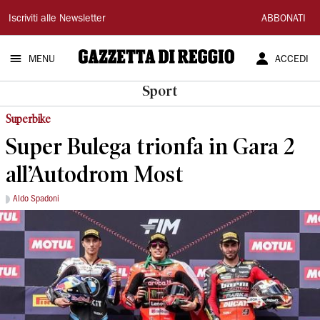
Gazzetta
Iscriviti alle Newsletter
ABBONATI
di
MENU
ACCEDI
Reggio
Sport
Superbike
Super Bulega trionfa in Gara 2
all’Autodrom Most
Aldo Spadoni