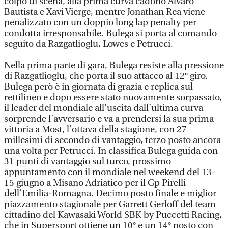
colpo di scena, alla prima curva cadono Alvaro
Bautista e Xavi Vierge, mentre Jonathan Rea viene
penalizzato con un doppio long lap penalty per
condotta irresponsabile. Bulega si porta al comando
seguito da Razgatlioglu, Lowes e Petrucci.
Nella prima parte di gara, Bulega resiste alla pressione
di Razgatlioglu, che porta il suo attacco al 12° giro.
Bulega però è in giornata di grazia e replica sul
rettilineo e dopo essere stato nuovamente sorpassato,
il leader del mondiale all’uscita dall’ultima curva
sorprende l’avversario e va a prendersi la sua prima
vittoria a Most, l’ottava della stagione, con 27
millesimi di secondo di vantaggio, terzo posto ancora
una volta per Petrucci. In classifica Bulega guida con
31 punti di vantaggio sul turco, prossimo
appuntamento con il mondiale nel weekend del 13-
15 giugno a Misano Adriatico per il Gp Pirelli
dell’Emilia-Romagna. Decimo posto finale e miglior
piazzamento stagionale per Garrett Gerloff del team
cittadino del Kawasaki World SBK by Puccetti Racing,
che in Supersport ottiene un 10° e un 14° posto con