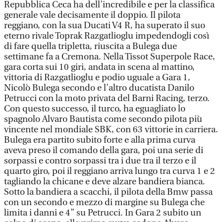
Repubblica Ceca ha dell’incredibile e per la classifica
generale vale decisamente il doppio. Il pilota
reggiano, con la sua Ducati V4 R, ha superato il suo
eterno rivale Toprak Razgatlioglu impedendogli così
di fare quella tripletta, riuscita a Bulega due
settimane fa a Cremona. Nella Tissot Superpole Race,
gara corta sui 10 giri, andata in scena al mattino,
vittoria di Razgatlioglu e podio uguale a Gara 1,
Nicolò Bulega secondo e l’altro ducatista Danilo
Petrucci con la moto privata del Barni Racing, terzo.
Con questo successo, il turco, ha eguagliato lo
spagnolo Alvaro Bautista come secondo pilota più
vincente nel mondiale SBK, con 63 vittorie in carriera.
Bulega era partito subito forte e alla prima curva
aveva preso il comando della gara, poi una serie di
sorpassi e contro sorpassi tra i due tra il terzo e il
quarto giro, poi il reggiano arriva lungo tra curva 1 e 2
tagliando la chicane e deve alzare bandiera bianca.
Sotto la bandiera a scacchi, il pilota della Bmw passa
con un secondo e mezzo di margine su Bulega che
limita i danni e 4” su Petrucci. In Gara 2 subito un