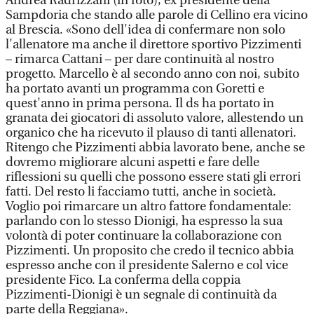
Andrea Radrizzani (in foto), ex presidente della
Sampdoria che stando alle parole di Cellino era vicino
al Brescia. «Sono dell'idea di confermare non solo
l'allenatore ma anche il direttore sportivo Pizzimenti
– rimarca Cattani – per dare continuità al nostro
progetto. Marcello è al secondo anno con noi, subito
ha portato avanti un programma con Goretti e
quest'anno in prima persona. Il ds ha portato in
granata dei giocatori di assoluto valore, allestendo un
organico che ha ricevuto il plauso di tanti allenatori.
Ritengo che Pizzimenti abbia lavorato bene, anche se
dovremo migliorare alcuni aspetti e fare delle
riflessioni su quelli che possono essere stati gli errori
fatti. Del resto li facciamo tutti, anche in società.
Voglio poi rimarcare un altro fattore fondamentale:
parlando con lo stesso Dionigi, ha espresso la sua
volontà di poter continuare la collaborazione con
Pizzimenti. Un proposito che credo il tecnico abbia
espresso anche con il presidente Salerno e col vice
presidente Fico. La conferma della coppia
Pizzimenti-Dionigi è un segnale di continuità da
parte della Reggiana».