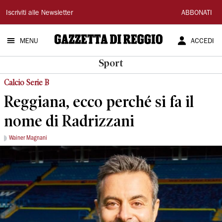
Gazzetta
Iscriviti alle Newsletter
ABBONATI
di
MENU
ACCEDI
Reggio
Sport
Calcio Serie B
Reggiana, ecco perché si fa il
nome di Radrizzani
Wainer Magnani