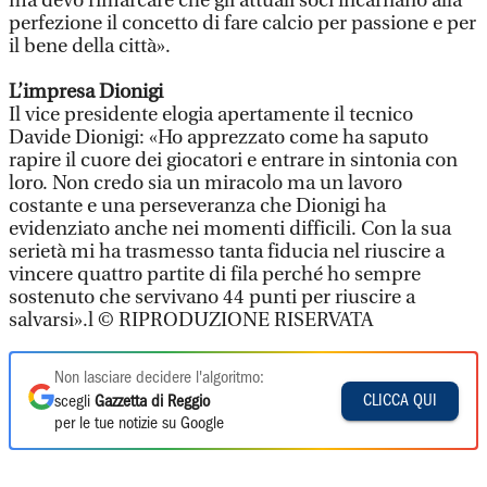
ma devo rimarcare che gli attuali soci incarnano alla
perfezione il concetto di fare calcio per passione e per
il bene della città».
L’impresa Dionigi
Il vice presidente elogia apertamente il tecnico
Davide Dionigi: «Ho apprezzato come ha saputo
rapire il cuore dei giocatori e entrare in sintonia con
loro. Non credo sia un miracolo ma un lavoro
costante e una perseveranza che Dionigi ha
evidenziato anche nei momenti difficili. Con la sua
serietà mi ha trasmesso tanta fiducia nel riuscire a
vincere quattro partite di fila perché ho sempre
sostenuto che servivano 44 punti per riuscire a
salvarsi».l © RIPRODUZIONE RISERVATA
Non lasciare decidere l'algoritmo:
CLICCA QUI
scegli
Gazzetta di Reggio
per le tue notizie su Google