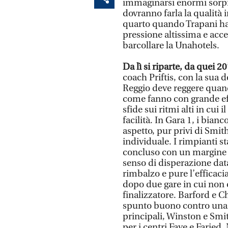
immaginarsi enormi sorpre
dovranno farla la qualità i
quarto quando Trapani ha 
pressione altissima e acc
barcollare la Unahotels.
Da lì si riparte, da quei 2
coach Priftis, con la sua d
Reggio deve reggere quand
come fanno con grande effi
sfide sui ritmi alti in cui
facilità. In Gara 1, i bian
aspetto, pur privi di Smit
individuale. I rimpianti st
concluso con un margine ch
senso di disperazione data
rimbalzo e pure l’efficaci
dopo due gare in cui non c
finalizzatore. Barford e C
spunto buono contro una ri
principali, Winston e Smi
per i centri Faye e Faried