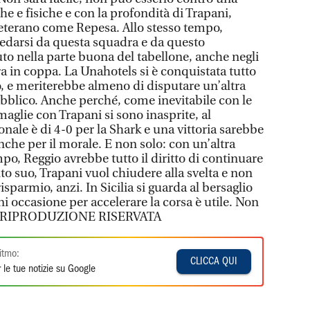
he e fisiche e con la profondità di Trapani,
veterano come Repesa. Allo stesso tempo,
edarsi da questa squadra e da questo
o nella parte buona del tabellone, anche negli
a in coppa. La Unahotels si è conquistata tutto
, e meriterebbe almeno di disputare un’altra
ubblico. Anche perché, come inevitabile con le
maglie con Trapani si sono inasprite, al
nale è di 4-0 per la Shark e una vittoria sarebbe
che per il morale. E non solo: con un’altra
o, Reggio avrebbe tutto il diritto di continuare
to suo, Trapani vuol chiudere alla svelta e non
risparmio, anzi. In Sicilia si guarda al bersaglio
ni occasione per accelerare la corsa è utile. Non
. l © RIPRODUZIONE RISERVATA
itmo:
CLICCA QUI
 le tue notizie su Google