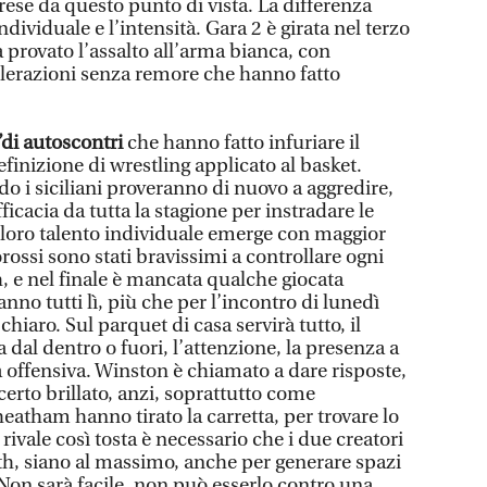
se da questo punto di vista. La differenza
ndividuale e l’intensità. Gara 2 è girata nel terzo
provato l’assalto all’arma bianca, con
elerazioni senza remore che hanno fatto
0’di autoscontri
che hanno fatto infuriare il
efinizione di wrestling applicato al basket.
o i siciliani proveranno di nuovo a aggredire,
cacia da tutta la stagione per instradare le
 il loro talento individuale emerge con maggior
corossi sono stati bravissimi a controllare ogni
h, e nel finale è mancata qualche giocata
anno tutti lì, più che per l’incontro di lunedì
iaro. Sul parquet di casa servirà tutto, il
 dal dentro o fuori, l’attenzione, la presenza a
a offensiva. Winston è chiamato a dare risposte,
erto brillato, anzi, soprattutto come
heatham hanno tirato la carretta, per trovare lo
vale così tosta è necessario che i due creatori
th, siano al massimo, anche per generare spazi
. Non sarà facile, non può esserlo contro una