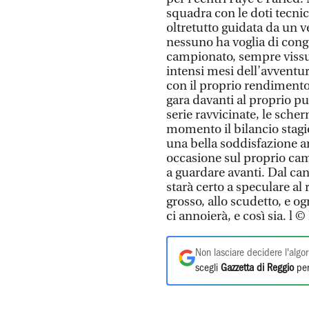
squadra con le doti tecnic
oltretutto guidata da un 
nessuno ha voglia di cong
campionato, sempre vissut
intensi mesi dell’avventur
con il proprio rendimento
gara davanti al proprio p
serie ravvicinate, le scher
momento il bilancio stagio
una bella soddisfazione an
occasione sul proprio camp
a guardare avanti. Dal can
starà certo a speculare al 
grosso, allo scudetto, e og
ci annoierà, e così sia
Non lasciare decidere l'algor
scegli
Gazzetta di Reggio
per