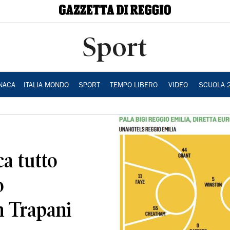
Sport
NACA
ITALIA MONDO
SPORT
TEMPO LIBERO
VIDEO
SCUOLA 
ca tutto
o
n Trapani