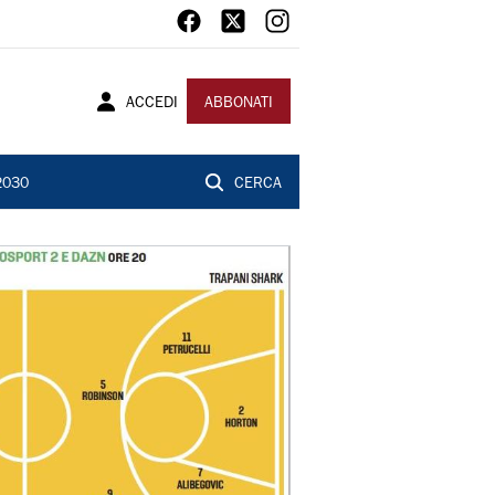
ACCEDI
ABBONATI
2030
CERCA