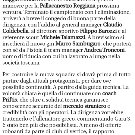
manovre per la
Pallacanestro Reggiana
prossima
ventura. Terminato il campionato con l’eliminazione,
arriverà a breve il congedo di buona parte della
dirigenza, con l’addio al general manager
Claudio
Coldebella
, al direttore sportivo
Filippo Barozzi
e al
referente scout
Michele Talamazzi
. A brevissimo si
insedierà il nuovo gm
Marco Sambugaro
, che porterà
con sé da Pistoia il team manager
Andrea Tronconi
,
uomo di fiducia con cui ha lavorato a lungo nella
società toscana.
Per costruire la nuova squadra si dovrà prima di tutto
partire dagli attuali protagonisti, per dare ove
possibile continuità. A partire dalla guida tecnica. La
volontà chiara è quella di continuare con
coach
Priftis
, che oltre a solidità tecnica garantisce
conoscenze accurate del
mercato straniero
e
credibilità con gli operatori. La dirigenza vorrebbe
trattenerlo e l’allenatore greco, commentando Gara 3,
è stato ben più che possibilista. A meno di offerte
roboanti da parte di club di vertice, il rapporto