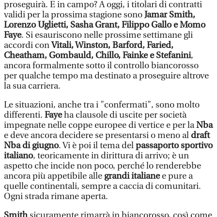
proseguirà. E in campo? A oggi, i titolari di contratti
validi per la prossima stagione sono
Jamar Smith,
Lorenzo Uglietti, Sasha Grant, Filippo Gallo e Momo
Faye
. Si esauriscono nelle prossime settimane gli
accordi con
Vitali, Winston, Barford, Faried,
Cheatham, Gombauld, Chillo, Fainke e Stefanini
,
ancora formalmente sotto il controllo biancorosso
per qualche tempo ma destinato a proseguire altrove
la sua carriera.
Le situazioni, anche tra i "confermati", sono molto
differenti.
Faye
ha clausole di uscite per società
impegnate nelle coppe europee di vertice e per la
Nba
e deve ancora decidere se presentarsi o meno al
draft
Nba di giugno
. Vi è poi il tema del
passaporto sportivo
italiano
, teoricamente in dirittura di arrivo; è un
aspetto che incide non poco, perché lo renderebbe
ancora più appetibile alle
grandi italiane
e pure a
quelle continentali, sempre a caccia di comunitari.
Ogni strada rimane aperta.
Smith
sicuramente rimarrà in biancorosso, così come