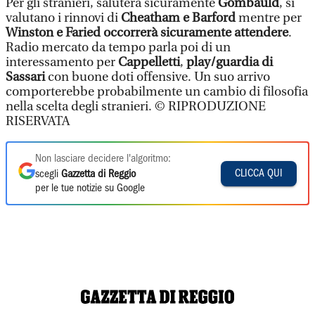
Per gli stranieri, saluterà sicuramente
Gombauld
, si
valutano i rinnovi di
Cheatham e Barford
mentre per
Winston e Faried occorrerà sicuramente attendere
.
Radio mercato da tempo parla poi di un
interessamento per
Cappelletti
,
play/guardia di
Sassari
con buone doti offensive. Un suo arrivo
comporterebbe probabilmente un cambio di filosofia
nella scelta degli stranieri. © RIPRODUZIONE
RISERVATA
Non lasciare decidere l'algoritmo:
CLICCA QUI
scegli
Gazzetta di Reggio
per le tue notizie su Google