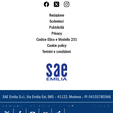
Redazione
Scriveteci
Pubblicità
Privacy
Codice Etico e Modello 231
Cookie policy
Termini e condizioni
SAE Emilia S.r.l., Via Emilia Est, 985 – 41122, Modena – PI 04155780366
I diritti delle immagini e dei testi sono riservati. È espressamente vietata la