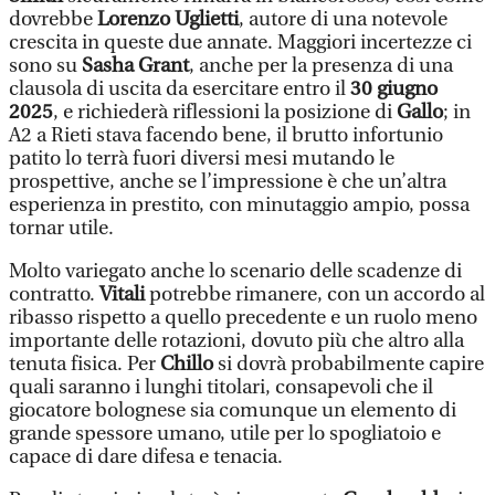
dovrebbe
Lorenzo Uglietti
, autore di una notevole
crescita in queste due annate. Maggiori incertezze ci
sono su
Sasha Grant
, anche per la presenza di una
clausola di uscita da esercitare entro il
30 giugno
2025
, e richiederà riflessioni la posizione di
Gallo
; in
A2 a Rieti stava facendo bene, il brutto infortunio
patito lo terrà fuori diversi mesi mutando le
prospettive, anche se l’impressione è che un’altra
esperienza in prestito, con minutaggio ampio, possa
tornar utile.
Molto variegato anche lo scenario delle scadenze di
contratto.
Vitali
potrebbe rimanere, con un accordo al
ribasso rispetto a quello precedente e un ruolo meno
importante delle rotazioni, dovuto più che altro alla
tenuta fisica. Per
Chillo
si dovrà probabilmente capire
quali saranno i lunghi titolari, consapevoli che il
giocatore bolognese sia comunque un elemento di
grande spessore umano, utile per lo spogliatoio e
capace di dare difesa e tenacia.