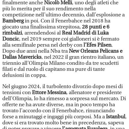
finalmente anche
Nicolò Melli
, uno degli atleti che
più lo merita per il suo rendimento nella
competizione nell’ultimo decennio, dall’esplosione a
Bamberg
in poi. Con il Fenerbahce nel 2018 ha
giocato una finalissima strepitosa,
28 punti e 6
rimbalzi
, arrendendosi al
Real Madrid di Luka
Doncic
, nel 2019 sempre coi gialloneri si è fermato
alla semifinale persa nel derby con
l’Efes Pilsen
.
Dopo due anni nella Nba tra
New Orleans Pelicans e
Dallas Mavericks
, nel 2022 il gran rientro italiano, un
triennio all’Olimpia Milano condito da tre scudetti
filati e dal ruolo di capitano ma pure di tante
delusioni in coppa.
Nel giugno 2024, il turbolento divorzio dopo mesi di
tensioni con
Ettore Messina
, allenatore e presidente
dell’Olimpia, lo ha rimesso a sorpresa sul mercato. Di
offerte ne ha avute diverse, ma in poco tempo ha
trovato l’accordo con il Fenerbahce, rinunciando
forse a minutaggi e ingaggi più corposi. Ma a
Istanbul
,
dove si era trovato molto bene in precedenza, sapeva
di poter provare a vincere
l’agognata Eurolega
, in una