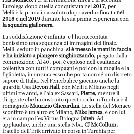
l’As Monaco
. Per la formazione turca è la seconda
Eurolega dopo quella conquistata nel
2017
, per
Melli è la prima in assoluto dopo averla sfiorata
nel
2018 e nel 2019
durante la sua prima esperienza con
la squadra giallonera
.
La soddisfazione è infinita, e l’ha raccontata
benissimo una sequenza di immagini del finale.
Melli, seduto in panchina,
si è messo le mani in faccia
e ha iniziato a piangere singhiozzando
, piegato dalla
commozione. Al 40’, poi, è esploso nell’esultanza
collettiva con tutti i compagni e poi con la moglie e la
figlioletta, in un successo che porta con sé un discreto
sapore di Italia. Nel Fenerbahce giocano anche la
guardia Usa
Devon Hall
, con Melli a Milano negli
ultimi tre anni, e l’ala ex Sassari,
Pierre
, mentre il
dirigente che ha costruito questo ciclo in Turchia è il
romagnolo
Maurizio Gherardini
. La stella del Monaco
sconfitto è un altro ex Milano,
Mike James
, e con lui
era in campo l’ex Virtus Bologna
Jaiteh
. Ad
applaudire, anche una stella Nba,
CJ McCollum,
fratello dell’Erik arrivato in corsa in Turchia per