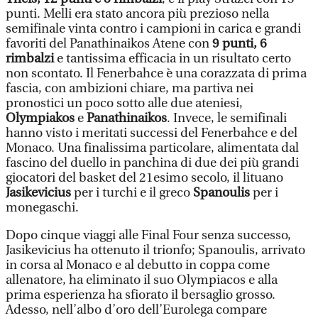
punti. Melli era stato ancora più prezioso nella
semifinale vinta contro i campioni in carica e grandi
favoriti del Panathinaikos Atene con
9 punti, 6
rimbalzi
e tantissima efficacia in un risultato certo
non scontato. Il Fenerbahce è una corazzata di prima
fascia, con ambizioni chiare, ma partiva nei
pronostici un poco sotto alle due ateniesi,
Olympiakos
e
Panathinaikos
. Invece, le semifinali
hanno visto i meritati successi del Fenerbahce e del
Monaco. Una finalissima particolare, alimentata dal
fascino del duello in panchina di due dei più grandi
giocatori del basket del 21esimo secolo, il lituano
Jasikevicius
per i turchi e il greco
Spanoulis
per i
monegaschi.
Dopo cinque viaggi alle Final Four senza successo,
Jasikevicius ha ottenuto il trionfo; Spanoulis, arrivato
in corsa al Monaco e al debutto in coppa come
allenatore, ha eliminato il suo Olympiacos e alla
prima esperienza ha sfiorato il bersaglio grosso.
Adesso, nell’albo d’oro dell’Eurolega compare