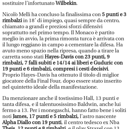
sostituire l’infortunato
Wilbekin
.
Nicolò Melli ha concluso la finalissima con
5 punti e 3
rimbalzi
in 18’ di impiego, quasi sempre da centro,
chiamato a grandi e preziosi sforzi difensivi
soprattutto nel primo tempo. Il Monaco è partito
meglio in avvio, la prima rimonta turca è arrivata con
il lungo reggiano in campo a cementare la difesa. Ha
avuto meno spazio nella ripresa, quando a tirare la
carretta sono stati
Hayes-Davis con 23 punti, 9
rimbalzi, 7 falli subiti e 14/14 ai liberi e Guduric con
19 punti e 6 rimbalzi, compresi i cesti decisivi
.
Proprio Hayes-Davis ha ottenuto il titolo di miglior
giocatore della Final Four, dopo essere stato inserito
nel quintetto ideale della manifestazione.
Da menzionare anche il tostissimo Hall, 13 punti e
tanta difesa, e il talentuosissimo Baldwin, anche lui
fermo a 13. Per i monegaschi, hanno fatto bene i soliti
noti
James, 17 punti e 5 rimbalzi,
l’astro nascente
Alpha Diallo con 19 punti
, il centro tedesco ex Nba
Theis, 12 punti e 8 rimbalzi
, e il play Strazel con 13