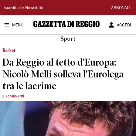
Gazzetta
Iscriviti alle Newsletter
ABBONATI
di
MENU
ACCEDI
Reggio
Sport
Basket
Da Reggio al tetto d’Europa:
Nicolò Melli solleva l’Eurolega
tra le lacrime
Adriano Arati