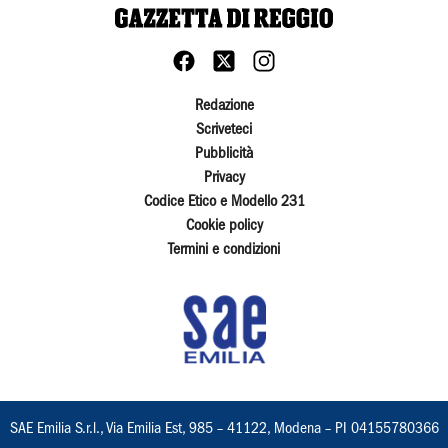
Redazione
Scriveteci
Pubblicità
Privacy
Codice Etico e Modello 231
Cookie policy
Termini e condizioni
SAE Emilia S.r.l., Via Emilia Est, 985 – 41122, Modena – PI 04155780366