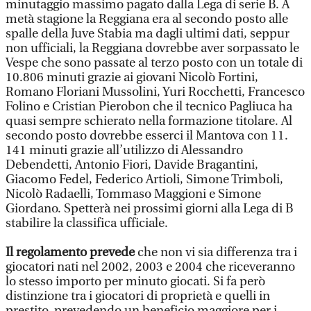
minutaggio massimo pagato dalla Lega di serie B. A
metà stagione la Reggiana era al secondo posto alle
spalle della Juve Stabia ma dagli ultimi dati, seppur
non ufficiali, la Reggiana dovrebbe aver sorpassato le
Vespe che sono passate al terzo posto con un totale di
10.806 minuti grazie ai giovani Nicolò Fortini,
Romano Floriani Mussolini, Yuri Rocchetti, Francesco
Folino e Cristian Pierobon che il tecnico Pagliuca ha
quasi sempre schierato nella formazione titolare. Al
secondo posto dovrebbe esserci il Mantova con 11.
141 minuti grazie all’utilizzo di Alessandro
Debendetti, Antonio Fiori, Davide Bragantini,
Giacomo Fedel, Federico Artioli, Simone Trimboli,
Nicolò Radaelli, Tommaso Maggioni e Simone
Giordano. Spetterà nei prossimi giorni alla Lega di B
stabilire la classifica ufficiale.
Il regolamento prevede
che non vi sia differenza tra i
giocatori nati nel 2002, 2003 e 2004 che riceveranno
lo stesso importo per minuto giocati. Si fa però
distinzione tra i giocatori di proprietà e quelli in
prestito, prevedendo un beneficio maggiore per i