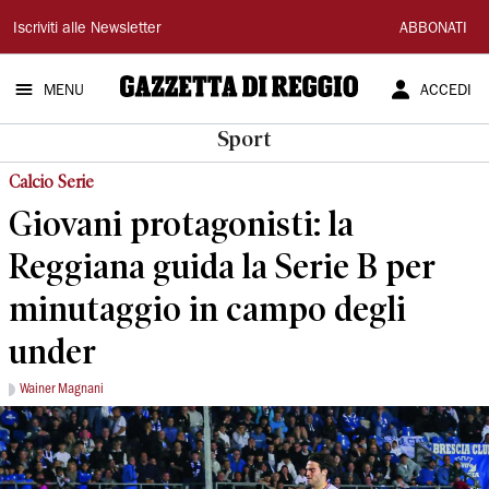
Gazzetta
Iscriviti alle Newsletter
ABBONATI
di
MENU
ACCEDI
Reggio
Sport
Calcio Serie
Giovani protagonisti: la
Reggiana guida la Serie B per
minutaggio in campo degli
under
Wainer Magnani