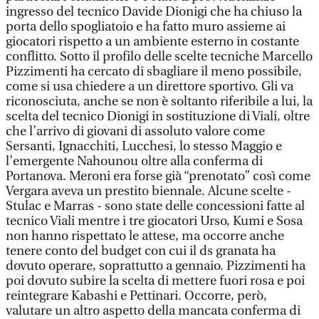
ingresso del tecnico Davide Dionigi che ha chiuso la
porta dello spogliatoio e ha fatto muro assieme ai
giocatori rispetto a un ambiente esterno in costante
conflitto. Sotto il profilo delle scelte tecniche Marcello
Pizzimenti ha cercato di sbagliare il meno possibile,
come si usa chiedere a un direttore sportivo. Gli va
riconosciuta, anche se non è soltanto riferibile a lui, la
scelta del tecnico Dionigi in sostituzione di Viali, oltre
che l’arrivo di giovani di assoluto valore come
Sersanti, Ignacchiti, Lucchesi, lo stesso Maggio e
l’emergente Nahounou oltre alla conferma di
Portanova. Meroni era forse già “prenotato” così come
Vergara aveva un prestito biennale. Alcune scelte -
Stulac e Marras - sono state delle concessioni fatte al
tecnico Viali mentre i tre giocatori Urso, Kumi e Sosa
non hanno rispettato le attese, ma occorre anche
tenere conto del budget con cui il ds granata ha
dovuto operare, soprattutto a gennaio. Pizzimenti ha
poi dovuto subire la scelta di mettere fuori rosa e poi
reintegrare Kabashi e Pettinari. Occorre, però,
valutare un altro aspetto della mancata conferma di