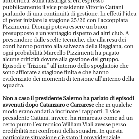
autocritica. Sulla falsariga si era espresso
pubblicamente il vice presidente Vittorio Cattani
parlando di una continuità di gestione. In effetti l’idea
di poter iniziare la stagione 25/26 con l’accoppiata
Pizzimenti-Dionigi poteva essere un buon
presupposto e un vantaggio rispetto ad altri club. A
prescindere dalle scelte tecniche, che alla resa dei
conti hanno portato alla salvezza della Reggiana, con
ogni probabilità Marcello Pizzimenti ha pagato
alcune criticità dovute alla gestione del gruppo.
Episodi e “frizioni” all’interno dello spogliatoio che
sono affiorate a stagione finita e che hanno
evidenziato dei momenti di tensione all’interno della
squadra.
Non a caso il presidente Salerno ha parlato di episodi
avvenuti dopo Catanzaro e Carrarese
che in qualche
modo erano andati a incrinare i rapporti. Il vice
presidente Cattani, invece, ha rimarcato come ad un
certo punto l’ex tecnico William Viali avesse perso
credibilità nei confronti della squadra. In questa
particolare situazione c’è stato il provvidenziale