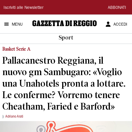
Gazzetta
Iscriviti alle Newsletter
ABBONATI
di
MENU
ACCEDI
Reggio
Sport
Basket Serie A
Pallacanestro Reggiana, il
nuovo gm Sambugaro: «Voglio
una Unahotels pronta a lottare.
Le conferme? Vorremo tenere
Cheatham, Faried e Barford»
Adriano Arati