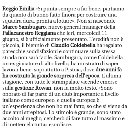
Reggio Emilia
«Si punta sempre a far bene, partiamo
da quanto di buono fatto finora per costruire una
squadra dura, pronta a lottare». Non si nasconde
Marco Sambugaro
, nuovo general manager della
Pallacanestro Reggiana
che ieri, mercoledì 11
giugno, si è ufficialmente presentato. L’eredità non è
piccola, il biennio di
Claudio Coldebella
ha regalato
parecchie soddisfazioni e continuare sulla stessa
strada non sarà facile. Sambugaro, come Coldebella
un ex giocatore di alto livello, ha mostrato di saper
lavorar bene, soprattutto a Pistoia, dove
due anni fa
ha costruito la grande sorpresa dell’epoca
. L’ultima
stagione, con tutte le strampalate vicende emerse
sulla
gestione Rowan
, non fa molto testo. «Sono
onorato di far parte di un club importante a livello
italiano come europeo, e quella europea è
un’esperienza che non ho mai fatto, so che si viene da
due anni strepitosi. Lo stimolo è grande, sono stato
accolto al meglio, cercherò di fare tutto al massimo e
di mettercela tutta» esordisce.