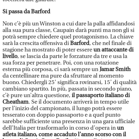
Si passa da Barford
Non c’è più un Winston a cui dare la palla affidandosi
alla sua pura classe, Caupain darà punti ma non gli si
potrà sempre chiedere quel protagonismo. La chiave
sarà la crescita offensiva di
Barford
, che nel finale di
stagione ha mostrato di poter essere
un attaccante di
livello
, se lascia da parte le forzature da tre e usa la
sua forza per penetrare. Poi, con una rotazione
esterna più corposa, ci sarà sempre un
Jamar Smith
da centellinare ma pure da sfruttare al momento
buono. Chiedergli 25’ significa rovinarsi, 15’ di qualità
cambiano spartito. In più, passata in secondo piano,
c’è pure un’altra questione,
il passaporto italiano di
Cheatham
. Se il documento arriverà in tempo utile
per l’inizio del campionato, il lungo potrà essere
tesserato con doppio passaporto e a quel punto
sarebbe sufficiente una presenza in una gara ufficiale
dell’Italia per trasformarlo in corso d’opera in
un
atleta italiano, come accaduto l’anno scorso con il