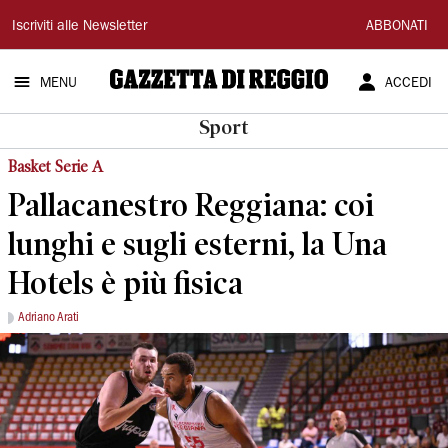
Gazzetta
Iscriviti alle Newsletter
ABBONATI
di
MENU
ACCEDI
Reggio
Sport
Basket Serie A
Pallacanestro Reggiana: coi
lunghi e sugli esterni, la Una
Hotels è più fisica
Adriano Arati