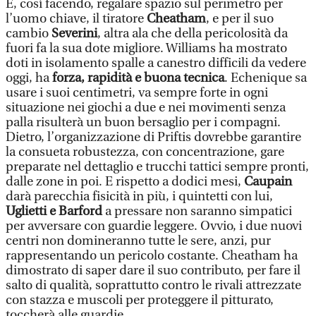
E, così facendo, regalare spazio sul perimetro per
l’uomo chiave, il tiratore
Cheatham
, e per il suo
cambio
Severini
, altra ala che della pericolosità da
fuori fa la sua dote migliore. Williams ha mostrato
doti in isolamento spalle a canestro difficili da vedere
oggi, ha
forza, rapidità e buona tecnica
. Echenique sa
usare i suoi centimetri, va sempre forte in ogni
situazione nei giochi a due e nei movimenti senza
palla risulterà un buon bersaglio per i compagni.
Dietro, l’organizzazione di Priftis dovrebbe garantire
la consueta robustezza, con concentrazione, gare
preparate nel dettaglio e trucchi tattici sempre pronti,
dalle zone in poi. E rispetto a dodici mesi,
Caupain
darà parecchia fisicità in più, i quintetti con lui,
Uglietti e Barford
a pressare non saranno simpatici
per avversare con guardie leggere. Ovvio, i due nuovi
centri non domineranno tutte le sere, anzi, pur
rappresentando un pericolo costante. Cheatham ha
dimostrato di saper dare il suo contributo, per fare il
salto di qualità, soprattutto contro le rivali attrezzate
con stazza e muscoli per proteggere il pitturato,
toccherà alle guardie.