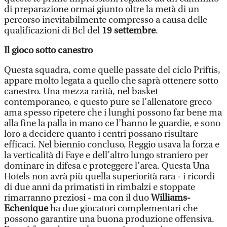
di preparazione ormai giunto oltre la metà di un
percorso inevitabilmente compresso a causa delle
qualificazioni di Bcl del
19 settembre
.
Il gioco sotto canestro
Questa squadra, come quelle passate del ciclo Priftis,
appare molto legata a quello che saprà ottenere sotto
canestro. Una mezza rarità, nel basket
contemporaneo, e questo pure se l’allenatore greco
ama spesso ripetere che i lunghi possono far bene ma
alla fine la palla in mano ce l’hanno le guardie, e sono
loro a decidere quanto i centri possano risultare
efficaci. Nel biennio concluso, Reggio usava la forza e
la verticalità di Faye e dell’altro lungo straniero per
dominare in difesa e proteggere l’area. Questa Una
Hotels non avrà più quella superiorità rara - i ricordi
di due anni da primatisti in rimbalzi e stoppate
rimarranno preziosi - ma con il duo
Williams-
Echenique
ha due giocatori complementari che
possono garantire una buona produzione offensiva.