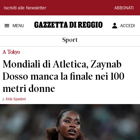
Gazzetta
Iscriviti alle Newsletter
ABBONATI
di
MENU
ACCEDI
Reggio
Sport
A Tokyo
Mondiali di Atletica, Zaynab
Dosso manca la finale nei 100
metri donne
Aldo Spadoni