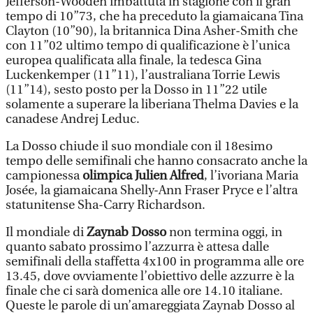
Jefferson-Wooden imbattuta in stagione con il gran
tempo di 10”73, che ha preceduto la giamaicana Tina
Clayton (10”90), la britannica Dina Asher-Smith che
con 11”02 ultimo tempo di qualificazione è l’unica
europea qualificata alla finale, la tedesca Gina
Luckenkemper (11”11), l’australiana Torrie Lewis
(11”14), sesto posto per la Dosso in 11”22 utile
solamente a superare la liberiana Thelma Davies e la
canadese Andrej Leduc.
La Dosso chiude il suo mondiale con il 18esimo
tempo delle semifinali che hanno consacrato anche la
campionessa
olimpica Julien Alfred
, l’ivoriana Maria
Josée, la giamaicana Shelly-Ann Fraser Pryce e l’altra
statunitense Sha-Carry Richardson.
Il mondiale di
Zaynab Dosso
non termina oggi, in
quanto sabato prossimo l’azzurra è attesa dalle
semifinali della staffetta 4x100 in programma alle ore
13.45, dove ovviamente l’obiettivo delle azzurre è la
finale che ci sarà domenica alle ore 14.10 italiane.
Queste le parole di un’amareggiata Zaynab Dosso al