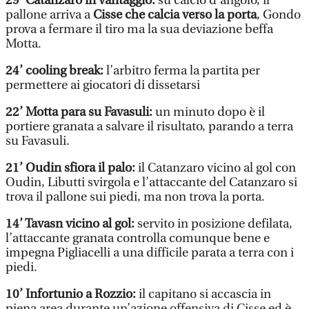
29’ Catanzaro in vantaggio:
su calcio d’angolo, il
pallone arriva a
Cisse che calcia verso la porta
, Gondo
prova a fermare il tiro ma la sua deviazione beffa
Motta.
24’ cooling break:
l’arbitro ferma la partita per
permettere ai giocatori di dissetarsi
22’ Motta para su Favasuli:
un minuto dopo è il
portiere granata a salvare il risultato, parando a terra
su Favasuli.
21’ Oudin sfiora il palo:
il Catanzaro vicino al gol con
Oudin, Libutti svirgola e l’attaccante del Catanzaro si
trova il pallone sui piedi, ma non trova la porta.
14’ Tavasn vicino al gol:
servito in posizione defilata,
l’attaccante granata controlla comunque bene e
impegna Pigliacelli a una difficile parata a terra con i
piedi.
10’ Infortunio a Rozzio:
il capitano si accascia in
piena area durante un’azione offensiva di Cisse ed è