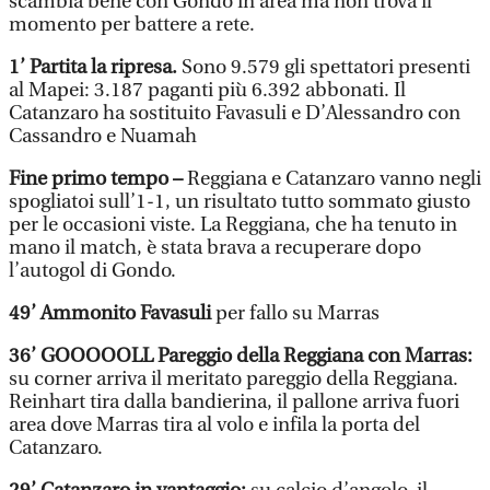
scambia bene con Gondo in area ma non trova il
momento per battere a rete.
1’ Partita la ripresa.
Sono 9.579 gli spettatori presenti
al Mapei: 3.187 paganti più 6.392 abbonati. Il
Catanzaro ha sostituito Favasuli e D’Alessandro con
Cassandro e Nuamah
Fine primo tempo –
Reggiana e Catanzaro vanno negli
spogliatoi sull’1-1, un risultato tutto sommato giusto
per le occasioni viste. La Reggiana, che ha tenuto in
mano il match, è stata brava a recuperare dopo
l’autogol di Gondo.
49’ Ammonito Favasuli
per fallo su Marras
36’ GOOOOOLL Pareggio della Reggiana con Marras:
su corner arriva il meritato pareggio della Reggiana.
Reinhart tira dalla bandierina, il pallone arriva fuori
area dove Marras tira al volo e infila la porta del
Catanzaro.