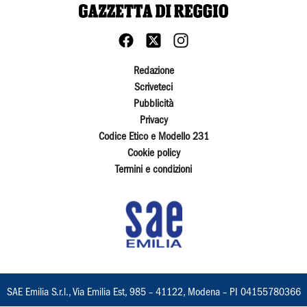
Redazione
Scriveteci
Pubblicità
Privacy
Codice Etico e Modello 231
Cookie policy
Termini e condizioni
SAE Emilia S.r.l., Via Emilia Est, 985 – 41122, Modena – PI 04155780366