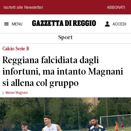
Gazzetta
Iscriviti alle Newsletter
ABBONATI
di
MENU
ACCEDI
Reggio
Sport
Calcio Serie B
Reggiana falcidiata dagli
infortuni, ma intanto Magnani
si allena col gruppo
Wainer Magnani