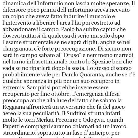
dinamica dell’infortunio non lascia molte speranze. Il
difensore poco prima dell’infortunio aveva ricevuto
un colpo che aveva fatto indurire il muscolo e
l’intervento a liberare l’area l’ha poi costretto ad
abbandonare il campo. Paolo ha subito capito che
doveva trattarsi di qualcosa di serio ma solo dopo
l’esame strumentale se ne saprà di più, anche se nel
clan granata c’è forte preoccupazione. Di sicuro non
sarà in campo sabato al “Druso” e nemmeno martedì
nel turno infrasettimanale contro lo Speziae ben che
vada se ne riparlerà dopo la sosta. Lo stesso discorso
probabilmente vale per Danilo Quaranta, anche se c’è
qualche speranza in più per un suo recupero in
extremis. Sampirisi potrebbe invece essere
recuperato per fine ottobre. L’emergenza difesa
preoccupa anche alla luce del fatto che sabato la
Reggiana affronterà un avversario che fa del gioco
aereo la sua peculiarità. Il Sudtirol sfrutta infatti
molto le torri Merkaj, Pecorino e Odogwu, quindi
Papetti e compagni saranno chiamati ad un lavoro
straordinario, soprattutto in fase d’anticipo, per