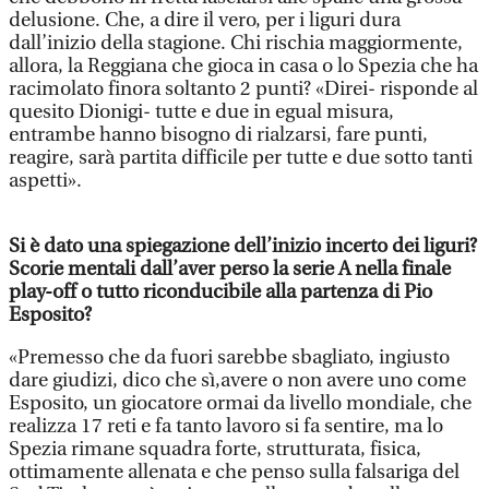
delusione. Che, a dire il vero, per i liguri dura
dall’inizio della stagione. Chi rischia maggiormente,
allora, la Reggiana che gioca in casa o lo Spezia che ha
racimolato finora soltanto 2 punti? «Direi- risponde al
quesito Dionigi- tutte e due in egual misura,
entrambe hanno bisogno di rialzarsi, fare punti,
reagire, sarà partita difficile per tutte e due sotto tanti
aspetti».
Si è dato una spiegazione dell’inizio incerto dei liguri?
Scorie mentali dall’aver perso la serie A nella finale
play-off o tutto riconducibile alla partenza di Pio
Esposito?
«Premesso che da fuori sarebbe sbagliato, ingiusto
dare giudizi, dico che sì,avere o non avere uno come
Esposito, un giocatore ormai da livello mondiale, che
realizza 17 reti e fa tanto lavoro si fa sentire, ma lo
Spezia rimane squadra forte, strutturata, fisica,
ottimamente allenata e che penso sulla falsariga del