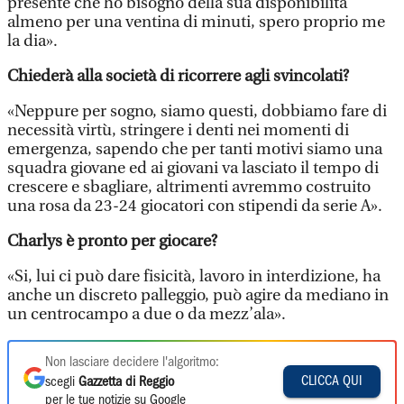
presente che ho bisogno della sua disponibilità
almeno per una ventina di minuti, spero proprio me
la dia».
Chiederà alla società di ricorrere agli svincolati?
«Neppure per sogno, siamo questi, dobbiamo fare di
necessità virtù, stringere i denti nei momenti di
emergenza, sapendo che per tanti motivi siamo una
squadra giovane ed ai giovani va lasciato il tempo di
crescere e sbagliare, altrimenti avremmo costruito
una rosa da 23-24 giocatori con stipendi da serie A».
Charlys è pronto per giocare?
«Si, lui ci può dare fisicità, lavoro in interdizione, ha
anche un discreto palleggio, può agire da mediano in
un centrocampo a due o da mezz’ala».
Non lasciare decidere l'algoritmo:
CLICCA QUI
scegli
Gazzetta di Reggio
per le tue notizie su Google