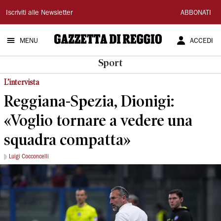
Gazzetta
Iscriviti alle Newsletter
ABBONATI
di
MENU
ACCEDI
Reggio
Sport
L’intervista
Reggiana-Spezia, Dionigi:
«Voglio tornare a vedere una
squadra compatta»
Luigi Cocconcelli