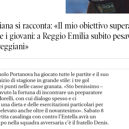
iana si racconta: «Il mio obiettivo supera
e i giovani: a Reggio Emilia subito pesa
reggiani»
lo Portanova ha giocato tutte le partite e il suo
zio di stagione in grande stile: i tre gol
ei punti nelle casse granata. «Sto benissimo –
avuto la fortuna di incontrare un preparatore
relli, con cui dialogo spesso e ci
na dieta e delle esercitazioni particolari per
 elevato anche oltre il novantesimo». Sabato 8
tita casalinga con contro l’Entella avrà un
po nella squadra avversaria c’è il fratello Denis.