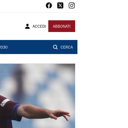
ACCEDI
ABBONATI
2030
CERCA