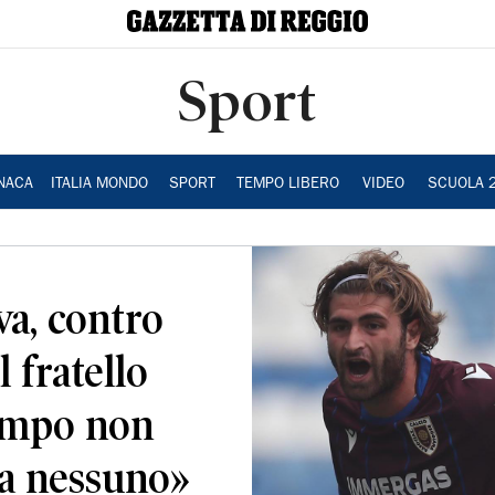
Sport
NACA
ITALIA MONDO
SPORT
TEMPO LIBERO
VIDEO
SCUOLA 
a, contro
l fratello
ampo non
 a nessuno»