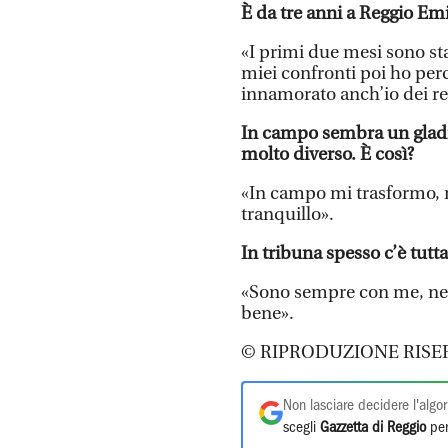
È da tre anni a Reggio Emi
«I primi due mesi sono stat
miei confronti poi ho per
innamorato anch’io dei re
In campo sembra un gladia
molto diverso. È così?
«In campo mi trasformo, me
tranquillo».
In tribuna spesso c’è tutt
«Sono sempre con me, nel b
bene».
© RIPRODUZIONE RISE
Non lasciare decidere l'algor
scegli
Gazzetta di Reggio
per