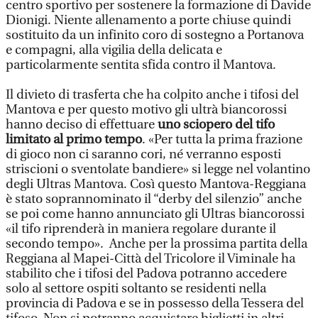
centro sportivo per sostenere la formazione di Davide
Dionigi. Niente allenamento a porte chiuse quindi
sostituito da un infinito coro di sostegno a Portanova
e compagni, alla vigilia della delicata e
particolarmente sentita sfida contro il Mantova.
Il divieto di trasferta che ha colpito anche i tifosi del
Mantova e per questo motivo gli ultrà biancorossi
hanno deciso di effettuare
uno sciopero del tifo
limitato al primo tempo
. «Per tutta la prima frazione
di gioco non ci saranno cori, né verranno esposti
striscioni o sventolate bandiere» si legge nel volantino
degli Ultras Mantova. Così questo Mantova-Reggiana
è stato soprannominato il “derby del silenzio” anche
se poi come hanno annunciato gli Ultras biancorossi
«il tifo riprenderà in maniera regolare durante il
secondo tempo». Anche per la prossima partita della
Reggiana al Mapei-Città del Tricolore il Viminale ha
stabilito che i tifosi del Padova potranno accedere
solo al settore ospiti soltanto se residenti nella
provincia di Padova e se in possesso della Tessera del