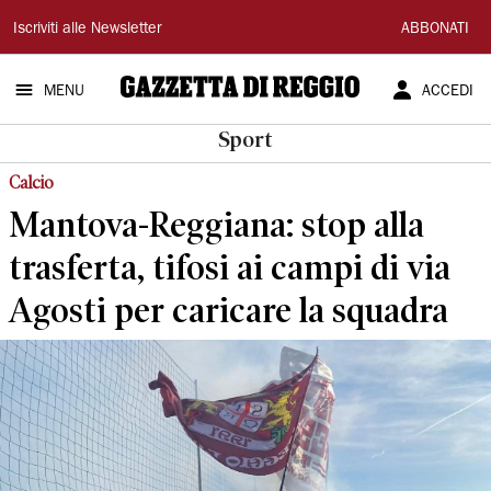
Gazzetta
Iscriviti alle Newsletter
ABBONATI
di
MENU
ACCEDI
Reggio
Sport
Calcio
Mantova-Reggiana: stop alla
trasferta, tifosi ai campi di via
Agosti per caricare la squadra