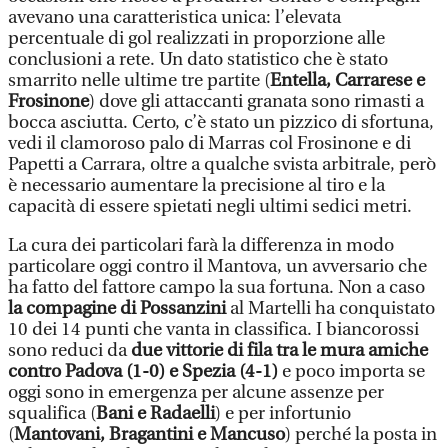
avevano una caratteristica unica: l’elevata
percentuale di gol realizzati in proporzione alle
conclusioni a rete. Un dato statistico che è stato
smarrito nelle ultime tre partite (
Entella, Carrarese e
Frosinone
) dove gli attaccanti granata sono rimasti a
bocca asciutta. Certo, c’è stato un pizzico di sfortuna,
vedi il clamoroso palo di Marras col Frosinone e di
Papetti a Carrara, oltre a qualche svista arbitrale, però
è necessario aumentare la precisione al tiro e la
capacità di essere spietati negli ultimi sedici metri.
La cura dei particolari farà la differenza in modo
particolare oggi contro il Mantova, un avversario che
ha fatto del fattore campo la sua fortuna. Non a caso
la compagine di Possanzini
al Martelli ha conquistato
10 dei 14 punti che vanta in classifica. I biancorossi
sono reduci da
due vittorie di fila tra le mura amiche
contro Padova (1-0) e Spezia (4-1)
e poco importa se
oggi sono in emergenza per alcune assenze per
squalifica (
Bani e Radaelli
) e per infortunio
(
Mantovani, Bragantini e Mancuso
) perché la posta in