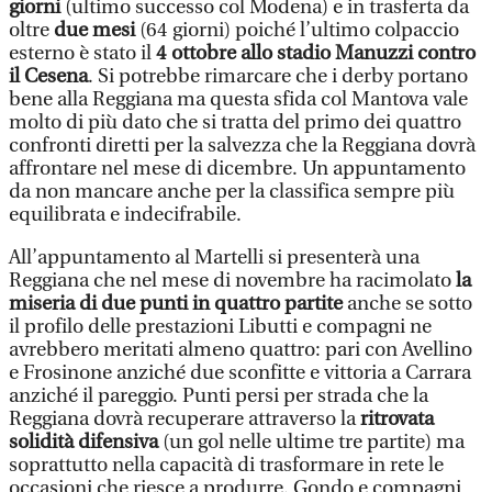
giorni
(ultimo successo col Modena) e in trasferta da
oltre
due mesi
(64 giorni) poiché l’ultimo colpaccio
esterno è stato il
4 ottobre allo stadio Manuzzi contro
il Cesena
. Si potrebbe rimarcare che i derby portano
bene alla Reggiana ma questa sfida col Mantova vale
molto di più dato che si tratta del primo dei quattro
confronti diretti per la salvezza che la Reggiana dovrà
affrontare nel mese di dicembre. Un appuntamento
da non mancare anche per la classifica sempre più
equilibrata e indecifrabile.
All’appuntamento al Martelli si presenterà una
Reggiana che nel mese di novembre ha racimolato
la
miseria di due punti in quattro partite
anche se sotto
il profilo delle prestazioni Libutti e compagni ne
avrebbero meritati almeno quattro: pari con Avellino
e Frosinone anziché due sconfitte e vittoria a Carrara
anziché il pareggio. Punti persi per strada che la
Reggiana dovrà recuperare attraverso la
ritrovata
solidità difensiva
(un gol nelle ultime tre partite) ma
soprattutto nella capacità di trasformare in rete le
occasioni che riesce a produrre. Gondo e compagni