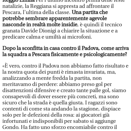
Reggio Emilia
Per l’ultimo incontro prima delle feste
natalizie, la Reggiana si appresta ad affrontare il
Pescara, l’ultima della classe.
Una partita che
potrebbe sembrare apparentemente agevole
nasconde in realtà molte insidie
, è quindi il tecnico
granata Davide Dionigi a chiarire la situazione e a
predicare calma e umiltà ai microfoni.
Dopo la sconfitta in casa contro il Padova, come arriva
la squadra a Pescara fisicamente e psicologicamente?
«È vero, contro il Padova non abbiamo fatto risultato e
la nostra quota dei punti è rimasta invariata, ma,
analizzando a mente fredda la partita, non
meritavamo di perdere: abbiamo preso gol per
disattenzioni difensive e creato tante palle gol, siamo
consapevoli di dover essere più concreti, ma sono
sicuro che la strada è quella giusta. I ragazzi sono
contenti di come sta andando la stagione, dispiace
solo per le defezioni della rosa: ai giocatori già
infortunati e indisponibili per sabato si aggiunge
Gondo. Ha fatto uno sforzo encomiabile contro il