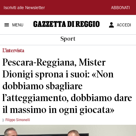
Gazzetta
Iscriviti alle Newsletter
ABBONATI
di
MENU
ACCEDI
Reggio
Sport
L’intervista
Pescara-Reggiana, Mister
Dionigi sprona i suoi: «Non
dobbiamo sbagliare
l’atteggiamento, dobbiamo dare
il massimo in ogni giocata»
Filippo Simonelli