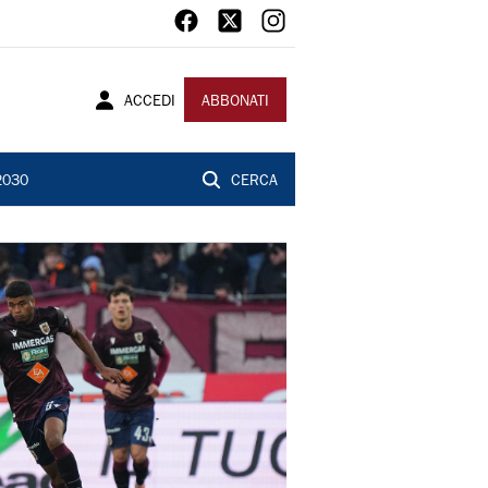
ACCEDI
ABBONATI
2030
CERCA