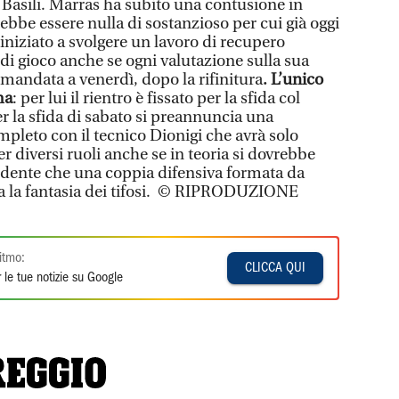
asili. Marras ha subito una contusione in
be essere nulla di sostanzioso per cui già oggi
iniziato a svolgere un lavoro di recupero
 di gioco anche se ogni valutazione sulla sua
rimandata a venerdì, dopo la rifinitura
. L’unico
ma
: per lui il rientro è fissato per la sfida col
r la sfida di sabato si preannuncia una
mpleto con il tecnico Dionigi che avrà solo
er diversi ruoli anche se in teoria si dovrebbe
vidente che una coppia difensiva formata da
a la fantasia dei tifosi. © RIPRODUZIONE
itmo:
CLICCA QUI
 le tue notizie su Google