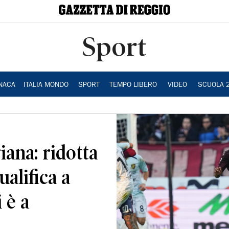
Sport
NACA
ITALIA MONDO
SPORT
TEMPO LIBERO
VIDEO
SCUOLA 
ana: ridotta
ualifica a
 è a