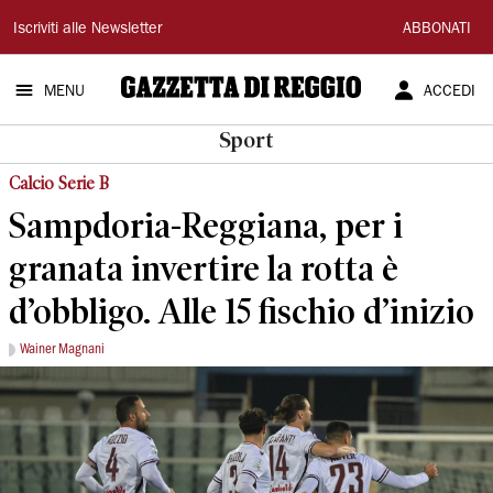
Gazzetta
Iscriviti alle Newsletter
ABBONATI
di
MENU
ACCEDI
Reggio
Sport
Calcio Serie B
Sampdoria-Reggiana, per i
granata invertire la rotta è
d’obbligo. Alle 15 fischio d’inizio
Wainer Magnani