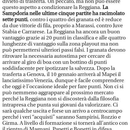
divieto di trasferta. Un peccato, ma non può essere
questo aspetto a condizionare la Reggiana.
La
Sampdoria nelle ultime cinque partite ha racimolato
sette punti
, contro i quattro dei granata ed è reduce
da due vittorie di fila, proprio a Marassi, contro Juve
Stabia e Carrarese. La Reggiana ha ancora un buon
vantaggio grazie ai 20 punti in classifica e alle quattro
lunghezze di vantaggio sulla zona playout ma non
può permettersi ulteriori passi falsi. I granata devono
ritrovare la necessaria autostima per cercare di
arrivare al giro di boa con un bottino di punti
soddisfacente per ipotizzare la salvezza. Dopo la
trasferta a Genova, il 10 gennaio arriverà al Mapei il
lanciatissimo Venezia, dunque è facile comprendere
che oggi è l’occasione ideale per fare punti. Non ci si
può nemmeno aggrappare al prossimo mercato
perché la Reggiana non si discosterà dalla filosofia
intrapresa che punta sui giovani da valorizzare. Ci
sarà qualche uscita e forse un arrivo a centrocampo
perché i veri “acquisti” saranno Sampirisi, Rozzio e
Girma. A livello di formazione si tornerà all’antico con
il rientro di Magnani, Papetti e Bonetti in difesa,