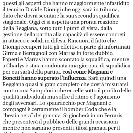
questi gli aspetti che hanno maggiormente infastidito
il tecnico Davide Dionigi che oggi sarà in tribuna,
dato che dovrà scontare la sua seconda squalifica
stagionale. Oggi ci si aspetta una pronta reazione
della Reggiana, sotto tutti i punti di vista, dalla
gestione della partita alla capacità di essere concreti
in attacco e solidi in difesa. Rincuora il fatto che
Dionigi recuperi tutti gli effettivi a parte gli infortunati
Girma e Bertagnoli con Marras in forte dubbio.
Papetti e Marras hanno scontato la squalifica, mentre
a Charlys è stata condonata una giornata di squalidica
per cui sarà della partita,
così come Magnani e
Bonetti hanno superato l’influenza
. Sarà quindi una
Reggiana quasi al gran completo che dovrà misurarsi
contro una Sampdoria che eccelle sotto il profilo delle
qualità individuali ma soffre il ritmo e l’agonismo
degli avversari. Lo spauracchio per Magnani e
compagni è certamente il bomber Coda che è la
“bestia nera” dei granata. Si giocherà in un Ferraris
che presenterà il pubblico delle grandi occasioni
mentre non saranno presenti i tifosi granata per il