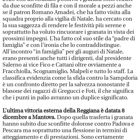
da due sconfitte di fila e con il morale a pezzi anche
se il patron Romano Amadei, che ha fatto visita alla
squadra proprio alla vigilia di Natale, ha cercato con
la sua saggezza di rendere le festività più serene e
soprattutto ha voluto rincuorare i granata in vista dei
prossimi impegni. L’ha fatto col suo stile da “padre di
famiglia” e con l’ironia che lo contraddistingue.
All’incontro “in famiglia” per gli auguri di Natale,
erano presenti anche tutti i dirigenti, dal presidente
Salerno ai vice Fico e Cattani oltre ovviamente a
Fracchiolla, Scognamiglio, Malpeli e tutto lo staff. La
classifica evidenzia come la sfida contro la Sampdoria
è un confronto diretto per la salvezza nonostante il
blasone dei ragazzi di Gregucci e Foti, il che significa
che i punti in palio avranno un duplice significato.
L’ultima vittoria esterna della Reggiana è datata 8
dicembre a Mantova.
Dopo quella trasferta i granata
hanno subito due sconfitte dolorose contro Padova e
Pescara ma soprattutto una flessione in termini di
atteggiamento e di prestazioni. Sono certamente