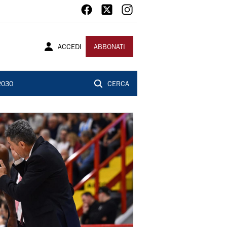
ACCEDI
ABBONATI
2030
CERCA