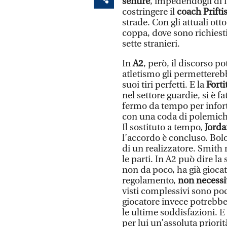
sentire
, impedendogli di f
costringere il
coach Prifti
strade. Con gli attuali ot
coppa, dove sono richiesti
sette stranieri.
In
A2
, però, il discorso p
atletismo gli permetterebb
suoi tiri perfetti. E la
Fort
nel settore guardie, si è fa
fermo da tempo per infort
con una coda di polemiche
Il sostituto a tempo,
Jorda
l’accordo è concluso. Bol
di un realizzatore. Smith
le parti. In A2 può dire la
non da poco, ha già gioca
regolamento,
non necessit
visti complessivi sono poc
giocatore invece potrebbe
le ultime soddisfazioni. E 
per lui un’assoluta priorit