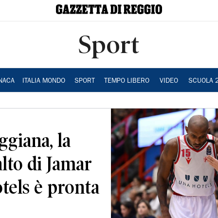
Sport
NACA
ITALIA MONDO
SPORT
TEMPO LIBERO
VIDEO
SCUOLA 
ggiana, la
alto di Jamar
tels è pronta