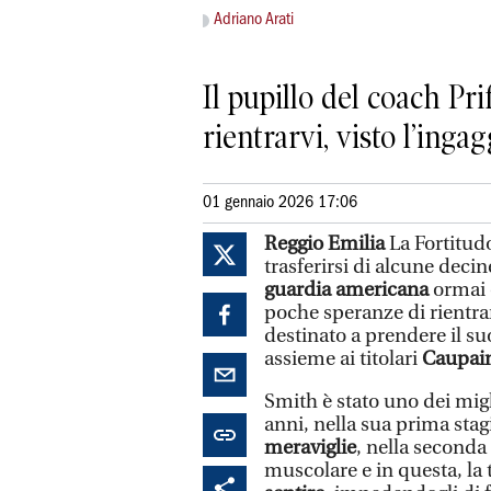
Adriano Arati
Il pupillo del coach Pr
rientrarvi, visto l’ing
01 gennaio 2026 17:06
Reggio Emilia
La Fortitud
trasferirsi di alcune decin
guardia americana
ormai e
poche speranze di rientrar
destinato a prendere il s
assieme ai titolari
Caupain
Smith è stato uno dei migl
anni, nella sua prima sta
meraviglie
, nella seconda
muscolare e in questa, la 