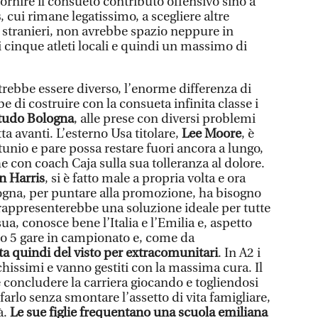
ornire il consueto contributo offensivo sino a
s
, cui rimane legatissimo, a scegliere altre
to stranieri, non avrebbe spazio neppure in
 cinque atleti locali e quindi un massimo di
otrebbe essere diverso, l’enorme differenza di
e di costruire con la consueta infinita classe i
itudo Bologna
, alle prese con diversi problemi
tta avanti. L’esterno Usa titolare,
Lee Moore
, è
unio e pare possa restare fuori ancora a lungo,
 con coach Caja sulla sua tolleranza al dolore.
n Harris
, si è fatto male a propria volta e ora
ogna, per puntare alla promozione, ha bisogno
 rappresenterebbe una soluzione ideale per tutte
 sua, conosce bene l’Italia e l’Emilia e, aspetto
to 5 gare in campionato e, come da
a quindi del visto per extracomunitari
. In A2 i
hissimi e vanno gestiti con la massima cura. Il
 concludere la carriera giocando e togliendosi
farlo senza smontare l’assetto di vita famigliare,
à.
Le sue figlie frequentano una scuola emiliana