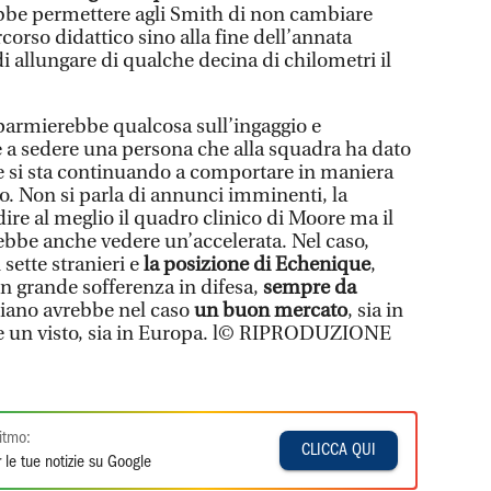
ebbe permettere agli Smith di non cambiare
corso didattico sino alla fine dell’annata
di allungare di qualche decina di chilometri il
.
sparmierebbe qualcosa sull’ingaggio e
e a sedere una persona che alla squadra ha dato
che si sta continuando a comportare in maniera
o. Non si parla di annunci imminenti, la
ire al meglio il quadro clinico di Moore ma il
rebbe anche vedere un’accelerata. Nel caso,
 sette stranieri e
la posizione di Echenique
,
in grande sofferenza in difesa,
sempre da
biano avrebbe nel caso
un buon mercato
, sia in
e un visto, sia in Europa. l© RIPRODUZIONE
itmo:
CLICCA QUI
 le tue notizie su Google