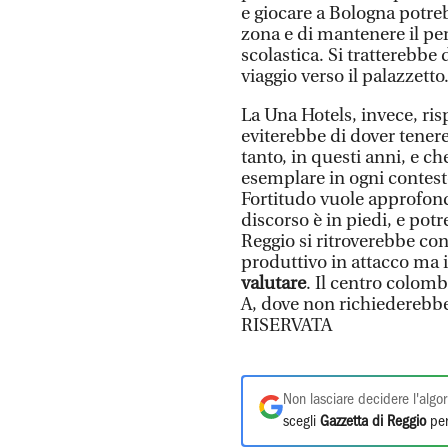
e giocare a Bologna potr
zona e di mantenere il per
scolastica. Si tratterebbe 
viaggio verso il palazzetto
La Una Hotels, invece, ri
eviterebbe di dover tener
tanto, in questi anni, e 
esemplare in ogni contest
Fortitudo vuole approfond
discorso è in piedi, e pot
Reggio si ritroverebbe con
produttivo in attacco ma 
valutare
. Il centro colom
A, dove non richiederebb
RISERVATA
Non lasciare decidere l'algor
scegli
Gazzetta di Reggio
per