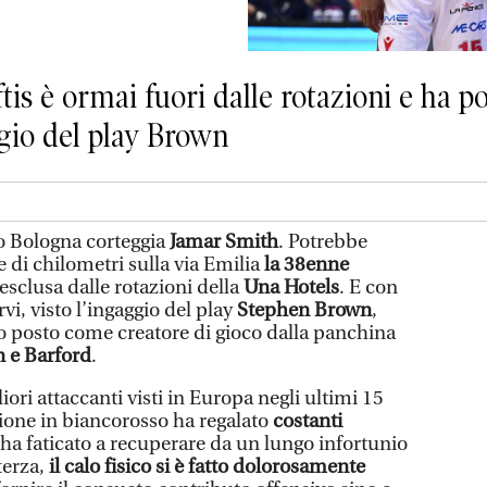
iftis è ormai fuori dalle rotazioni e ha 
aggio del play Brown
o Bologna corteggia
Jamar Smith
. Potrebbe
e di chilometri sulla via Emilia
la 38enne
sclusa dalle rotazioni della
Una Hotels
. E con
vi, visto l’ingaggio del play
Stephen Brown
,
uo posto come creatore di gioco dalla panchina
 e Barford
.
iori attaccanti visti in Europa negli ultimi 15
gione in biancorosso ha regalato
costanti
 ha faticato a recuperare da un lungo infortunio
terza,
il calo fisico si è fatto dolorosamente