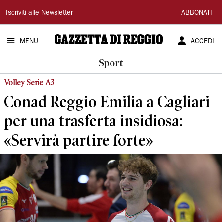
Gazzetta
Iscriviti alle Newsletter
ABBONATI
di
MENU
ACCEDI
Reggio
Sport
Volley Serie A3
Conad Reggio Emilia a Cagliari
per una trasferta insidiosa:
«Servirà partire forte»