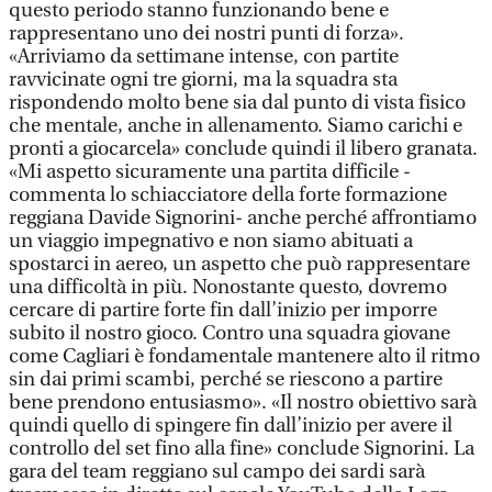
questo periodo stanno funzionando bene e
rappresentano uno dei nostri punti di forza».
«Arriviamo da settimane intense, con partite
ravvicinate ogni tre giorni, ma la squadra sta
rispondendo molto bene sia dal punto di vista fisico
che mentale, anche in allenamento. Siamo carichi e
pronti a giocarcela» conclude quindi il libero granata.
«Mi aspetto sicuramente una partita difficile -
commenta lo schiacciatore della forte formazione
reggiana Davide Signorini- anche perché affrontiamo
un viaggio impegnativo e non siamo abituati a
spostarci in aereo, un aspetto che può rappresentare
una difficoltà in più. Nonostante questo, dovremo
cercare di partire forte fin dall’inizio per imporre
subito il nostro gioco. Contro una squadra giovane
come Cagliari è fondamentale mantenere alto il ritmo
sin dai primi scambi, perché se riescono a partire
bene prendono entusiasmo». «Il nostro obiettivo sarà
quindi quello di spingere fin dall’inizio per avere il
controllo del set fino alla fine» conclude Signorini. La
gara del team reggiano sul campo dei sardi sarà