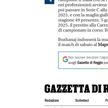
nei professionisti avviene
poi passare in Serie C all
2023, e con la maglia gial
stagione 49 presenze, 5 gol
2025, il prestito alla Car
di campionato in corso. B
Bozhanaj indosserà la mag
il match di sabato al
Mapei
Non lasciare decidere l'algor
scegli
Gazzetta di Reggio
per
Redazione
Scriveteci
P