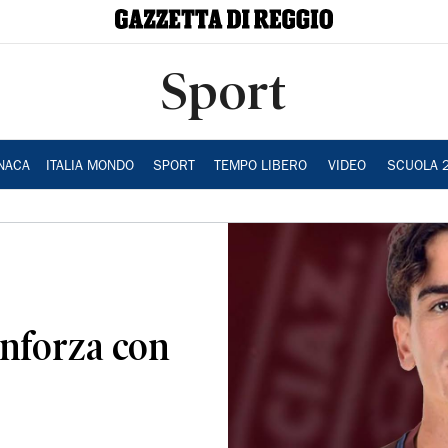
Sport
NACA
ITALIA MONDO
SPORT
TEMPO LIBERO
VIDEO
SCUOLA 
inforza con