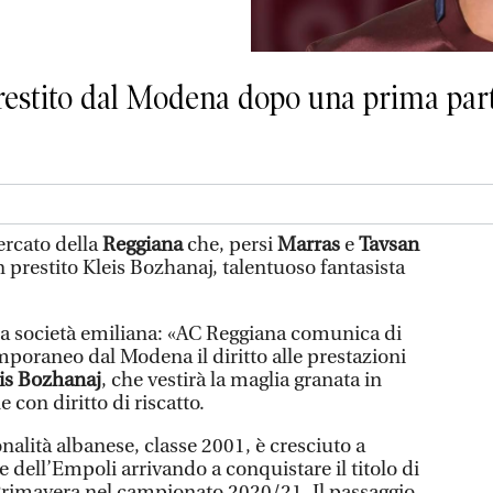
 prestito dal Modena dopo una prima part
rcato della
Reggiana
che, persi
Marras
e
Tavsan
n prestito Kleis Bozhanaj, talentuoso fantasista
la società emiliana: «AC Reggiana comunica di
emporaneo dal Modena il diritto alle prestazioni
is Bozhanaj
, che vestirà la maglia granata in
e con diritto di riscatto.
nalità albanese, classe 2001, è cresciuto a
e dell’Empoli arrivando a conquistare il titolo di
Primavera nel campionato 2020/21. Il passaggio