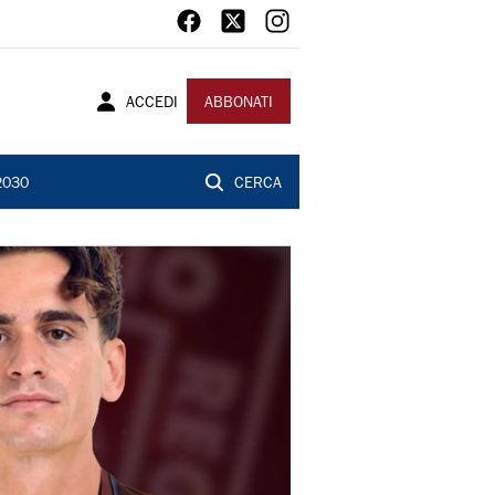
ACCEDI
ABBONATI
2030
CERCA