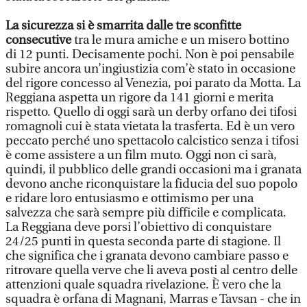
La sicurezza si è smarrita dalle tre sconfitte
consecutive
tra le mura amiche e un misero bottino
di 12 punti. Decisamente pochi. Non è poi pensabile
subire ancora un’ingiustizia com’è stato in occasione
del rigore concesso al Venezia, poi parato da Motta. La
Reggiana aspetta un rigore da 141 giorni e merita
rispetto. Quello di oggi sarà un derby orfano dei tifosi
romagnoli cui è stata vietata la trasferta. Ed è un vero
peccato perché uno spettacolo calcistico senza i tifosi
è come assistere a un film muto. Oggi non ci sarà,
quindi, il pubblico delle grandi occasioni ma i granata
devono anche riconquistare la fiducia del suo popolo
e ridare loro entusiasmo e ottimismo per una
salvezza che sarà sempre più difficile e complicata.
La Reggiana deve porsi l’obiettivo di conquistare
24/25 punti in questa seconda parte di stagione. Il
che significa che i granata devono cambiare passo e
ritrovare quella verve che li aveva posti al centro delle
attenzioni quale squadra rivelazione. È vero che la
squadra è orfana di Magnani, Marras e Tavsan - che in