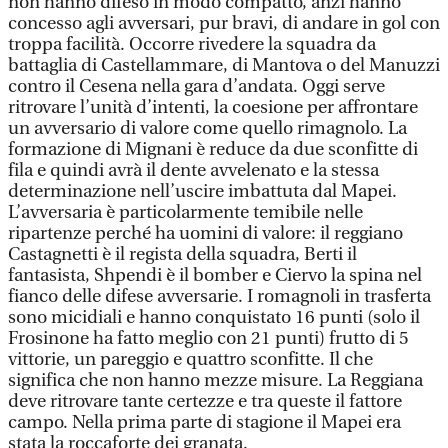
non hanno difeso in modo compatto, anzi hanno
concesso agli avversari, pur bravi, di andare in gol con
troppa facilità. Occorre rivedere la squadra da
battaglia di Castellammare, di Mantova o del Manuzzi
contro il Cesena nella gara d’andata. Oggi serve
ritrovare l’unità d’intenti, la coesione per affrontare
un avversario di valore come quello rimagnolo. La
formazione di Mignani è reduce da due sconfitte di
fila e quindi avrà il dente avvelenato e la stessa
determinazione nell’uscire imbattuta dal Mapei.
L’avversaria è particolarmente temibile nelle
ripartenze perché ha uomini di valore: il reggiano
Castagnetti è il regista della squadra, Berti il
fantasista, Shpendi è il bomber e Ciervo la spina nel
fianco delle difese avversarie. I romagnoli in trasferta
sono micidiali e hanno conquistato 16 punti (solo il
Frosinone ha fatto meglio con 21 punti) frutto di 5
vittorie, un pareggio e quattro sconfitte. Il che
significa che non hanno mezze misure. La Reggiana
deve ritrovare tante certezze e tra queste il fattore
campo. Nella prima parte di stagione il Mapei era
stata la roccaforte dei granata.