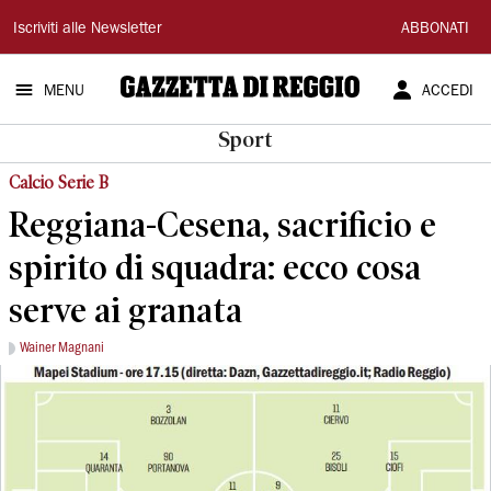
Gazzetta
Iscriviti alle Newsletter
ABBONATI
di
MENU
ACCEDI
Reggio
Sport
Calcio Serie B
Reggiana-Cesena, sacrificio e
spirito di squadra: ecco cosa
serve ai granata
Wainer Magnani