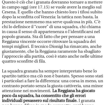
Questo è ciò che i granata dovranno tornare a mettere
in campo oggi (ore 17.15) se vuole avere la meglio sul
Cesena. È quello che hanno chiesto loro i tifosi subito
dopo la sconfitta col Venezia: la tattica non basta, la
prestazione nemmeno ma serve qualcosa in più. C’è
chi lo definisce il “cuore” di una squadra, chi chiama
in causa il senso di appartenenza o l’identificarsi nel
popolo granata. Sta di fatto che per pensare a una
Reggiana vincente occorre ritrovare la squadra dei
tempi migliori. Il tecnico Dionigi ha rimarcato, anche
giustamente, che la Reggiana raramente ha sbagliato
l’approccio alla partita, così è stato anche nelle ultime
quattro sconfitte di fila.
La squadra granata ha sempre interpretato bene lo
spartito tattico ma ciò non è bastato. Spesso sono stati
i particolari a fare la differenza: una corsa in meno, un
contrasto portato senza la giusta cattiveria, una minor
attenzione nei movimenti.
La Reggiana ha giocato
poco da squadra, ha consentito che gli errori
individuali pesassero sul risultato finale.
I granata