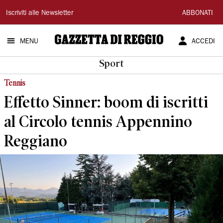
Gazzetta
Iscriviti alle Newsletter
ABBONATI
di
MENU
ACCEDI
Reggio
Sport
Tennis
Effetto Sinner: boom di iscritti
al Circolo tennis Appennino
Reggiano