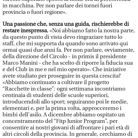
in macchina. Per non parlare dei tornei fuori
provincia o fuori regione».
Una passione che, senza una guida, rischierebbe di
restare inespressa.
«Noi abbiamo fatto la nostra parte,
da questo punto di vista devo ringraziare tutto lo
staff, che mi supporta da quando sono arrivato qui
ormai quasi due anni fa. Per non parlare, ovviamente,
della direzione del Circolo - in primis il presidente
Marco Manini - che ha scelto di riporre la fiducia sua
e del Club in me e nel mio operato». Che iniziative
avete studiato per proseguire in questa crescita?
«Abbiamo continuato a coltivare il progetto
“Racchette in classe”: ogni settimana incontriamo
centinaia di studenti delle scuole superiori,
introducendoli allo sport; seguiranno poi le medie,
elementari e, per la prima volta, approcceremo i
bimbi dell’asilo. A dicembre abbiamo ospitato un
concentramento del “Fitp Junior Program”, per
consentire ai nostri giovani di affrontare i pari età di
altri circoli della provincia. In generale, cerchiamo di