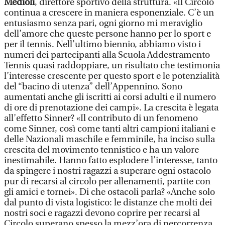
Medioli
, direttore sportivo della struttura. «Il Circolo
continua a crescere in maniera esponenziale. C’è un
entusiasmo senza pari, ogni giorno mi meraviglio
dell’amore che queste persone hanno per lo sport e
per il tennis. Nell’ultimo biennio, abbiamo visto i
numeri dei partecipanti alla Scuola Addestramento
Tennis quasi raddoppiare, un risultato che testimonia
l’interesse crescente per questo sport e le potenzialità
del “bacino di utenza” dell’Appennino. Sono
aumentati anche gli iscritti ai corsi adulti e il numero
di ore di prenotazione dei campi». La crescita è legata
all’effetto Sinner? «Il contributo di un fenomeno
come Sinner, così come tanti altri campioni italiani e
delle Nazionali maschile e femminile, ha inciso sulla
crescita del movimento tennistico e ha un valore
inestimabile. Hanno fatto esplodere l’interesse, tanto
da spingere i nostri ragazzi a superare ogni ostacolo
pur di recarsi al circolo per allenamenti, partite con
gli amici e tornei». Di che ostacoli parla? «Anche solo
dal punto di vista logistico: le distanze che molti dei
nostri soci e ragazzi devono coprire per recarsi al
Circolo superano spesso la mezz’ora di percorrenza