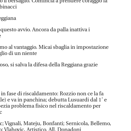
 il bersaglio. Comincia a prendere coraggio la
binacci
Reggiana
 questo avvio. Ancora da palla inattiva i
e
imo al vantaggio. Micai sbaglia in impostazione
lio di un niente
oso, si salva la difesa della Reggiana grazie
n fase di riscaldamento: Rozzio non ce la fa
e) e va in panchina; debutta Lusuardi dal 1’ e
Spezia problema fisico nel riscaldamento per
c
c; Vignali, Mateju, Bonfanti; Sernicola, Bellemo,
Vlahovic, Artistico. All. Donadoni