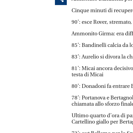
Cinque minuti di recuper
90’: esce Rover, stremato,
Ammonito Girma: era diffi
85’: Bandinelli calcia da l
83’: Aurelio si divora la c
81’: Micai ancora decisivo 
testa di Micai
80’: Donadoni fa entrare
78’: Portanova e Bertagnoli
chiamata allo sforzo final
Ultimo quarto d’ora di par
Cartellino giallo per Berta