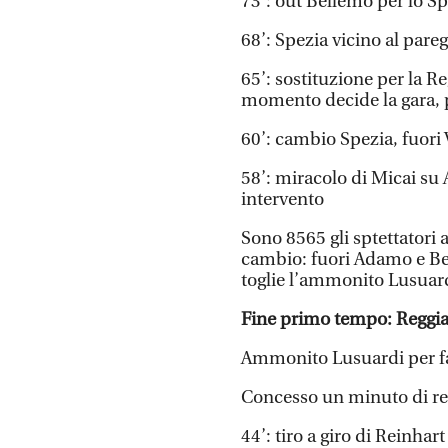
73’: out Bellemo per lo Sp
68’: Spezia vicino al pare
65’: sostituzione per la Re
momento decide la gara, p
60’: cambio Spezia, fuori 
58’: miracolo di Micai su 
intervento
Sono 8565 gli sptettatori
cambio: fuori Adamo e Be
toglie l’ammonito Lusuard
Fine primo tempo: Reggian
Ammonito Lusuardi per fal
Concesso un minuto di r
44’: tiro a giro di Reinhart