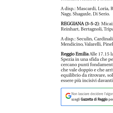
A disp.: Mascardi, Loria, 
Nagy, Shagaxle, Di Serio.
REGGIANA (3-5-2)
: Micai
Reinhart, Bertagnoli, Trip
A disp.: Seculin, Cardinal
Mendicino, Valarelli, Pine
Reggio Emilia
Alle 17.15 
Spezia in una sfida che p
cercano punti fondamental
che vale doppio e che arriv
equilibrio da ritrovare, so
essere più incisivi davant
Non lasciare decidere l'algor
scegli
Gazzetta di Reggio
per