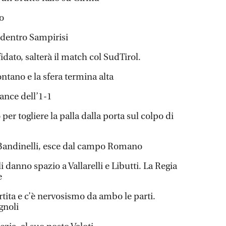
o
 dentro Sampirisi
dato, salterà il match col SudTirol.
ontano e la sfera termina alta
hance dell’1-1
per togliere la palla dalla porta sul colpo di
 Bandinelli, esce dal campo Romano
 danno spazio a Vallarelli e Libutti. La Regia
e
tita e c’è nervosismo da ambo le parti.
gnoli