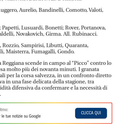
Ruggero, Aurelio, Bandinelli, Comotto, Valoti,
; Papetti, Lusuardi, Bonetti; Rover, Portanova,
aldelli, Novakovich, Girma. All. Rubinacci.
i, Rozzio, Sampirisi, Libutti, Quaranta,
lli, Maisterra, Fumagalli, Gondo.
la Reggiana scende in campo al “Picco” contro lo
esa molto più dei novanta minuti. I granata
i per la corsa salvezza, in un confronto diretto
a in una fase delicata della stagione, tra
lidità difensiva da confermare e la necessità di
i.
itmo:
CLICCA QUI
 le tue notizie su Google