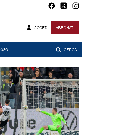
ACCEDI
ABBONATI
2030
CERCA