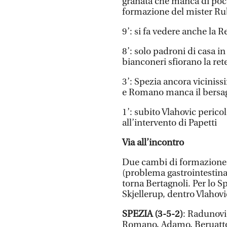
granata che manca di poco
formazione del mister Ru
9’: si fa vedere anche la 
8’: solo padroni di casa in
bianconeri sfiorano la ret
3’: Spezia ancora viciniss
e Romano manca il bersag
1’: subito Vlahovic pericol
all’intervento di Papetti
Via all’incontro
Due cambi di formazione i
(problema gastrointestinal
torna Bertagnoli. Per lo 
Skjellerup, dentro Vlahovi
SPEZIA (3-5-2)
: Radunovi
Romano, Adamo, Beruatto; 