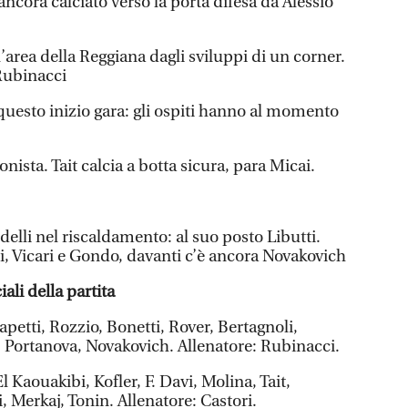
ncora calciato verso la porta difesa da Alessio
l’area della Reggiana dagli sviluppi di un corner.
 Rubinacci
 questo inizio gara: gli ospiti hanno al momento
nista. Tait calcia a botta sicura, para Micai.
delli nel riscaldamento: al suo posto Libutti.
i, Vicari e Gondo, davanti c’è ancora Novakovich
ali della partita
apetti, Rozzio, Bonetti, Rover, Bertagnoli,
, Portanova, Novakovich. Allenatore: Rubinacci.
l Kaouakibi, Kofler, F. Davi, Molina, Tait,
i, Merkaj, Tonin. Allenatore: Castori.