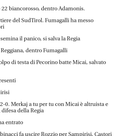
ro 22 biancorosso, dentro Adamonis.
rtiere del SudTirol. Fumagalli ha messo
ri
 semina il panico, si salva la Regia
a Reggiana, dentro Fumagalli
colpo di testa di Pecorino batte Micai, salvato
resenti
irisi
l 2-0. Merkaj a tu per tu con Micai è altruista e
 difesa della Regia
na entrato
binacci fa uscire Rozzio per Sampirisi, Castori