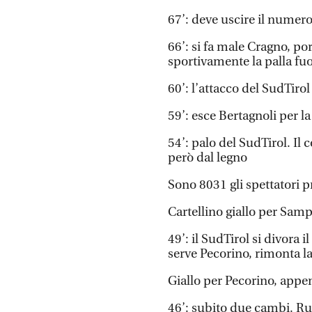
67’: deve uscire il nume
66’: si fa male Cragno, po
sportivamente la palla fuo
60’: l’attacco del SudTirol
59’: esce Bertagnoli per l
54’: palo del SudTirol. Il 
però dal legno
Sono 8031 gli spettatori p
Cartellino giallo per Samp
49’: il SudTirol si divora i
serve Pecorino, rimonta la
Giallo per Pecorino, appe
46’: subito due cambi. Ru