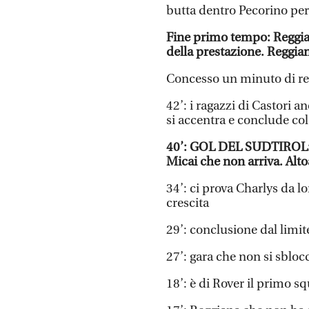
butta dentro Pecorino pe
Fine primo tempo: Reggian
della prestazione. Reggian
Concesso un minuto di r
42’: i ragazzi di Castori a
si accentra e conclude co
40’: GOL DEL SUDTIROL: s
Micai che non arriva. Alto
34’: ci prova Charlys da l
crescita
29’: conclusione dal limi
27’: gara che non si sblo
18’: è di Rover il primo sq