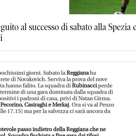
uito al successo di sabato alla Spezia e
i
n pochissimi giorni. Sabato la
Reggiana
ha
rete di Novakovich. Serviva la prova del nove
a hanno falito. La squadra di
Rubinacci
perde
l termine di una gara dominata dalla squadra di
sitivi i padroni di casa, privi di Natan Girma.
 Pecorino, Casiraghi e Merkaj
. Ora si va al Penzo
alle 17.15) ma per la salvezza ci sarà ancora da
otevole passo indietro della Reggiana che ne
l. Squadra fischiata a fine gara dai tifosi