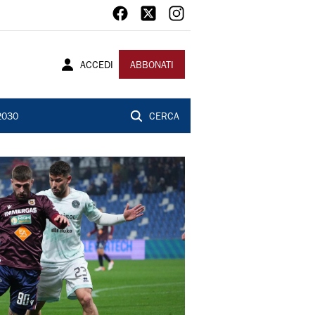
ACCEDI
ABBONATI
2030
CERCA