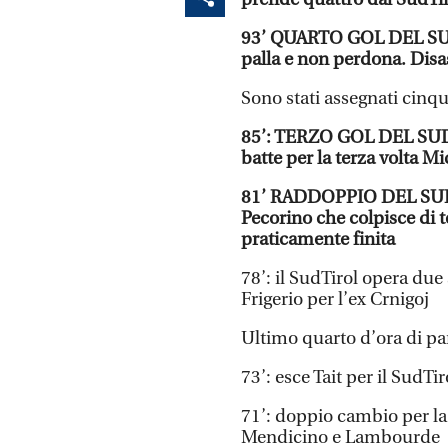
93’ QUARTO GOL DEL SUD
palla e non perdona. Disa
Sono stati assegnati cinq
85’: TERZO GOL DEL SUDT
batte per la terza volta Mi
81’ RADDOPPIO DEL SUDTI
Pecorino che colpisce di t
praticamente finita
78’: il SudTirol opera du
Frigerio per l’ex Crnigoj
Ultimo quarto d’ora di par
73’: esce Tait per il SudTi
71’: doppio cambio per la
Mendicino e Lambourde