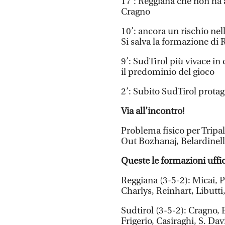
17’: Reggiana che non ha a
Cragno
10’: ancora un rischio nel
Si salva la formazione di
9’: SudTirol più vivace in
il predominio del gioco
2’: Subito SudTirol protago
Via all’incontro!
Problema fisico per Tripal
Out Bozhanaj, Belardinell
Queste le formazioni uffici
Reggiana (3-5-2): Micai, P
Charlys, Reinhart, Libutti
Sudtirol (3-5-2): Cragno, E
Frigerio, Casiraghi, S. Dav